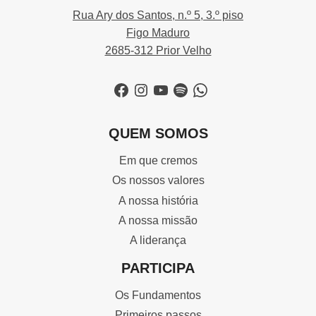
Rua Ary dos Santos, n.º 5, 3.º piso
Figo Maduro
2685-312 Prior Velho
Facebook
Instagram
YouTube
Spotify
WhatsApp
QUEM SOMOS
Em que cremos
Os nossos valores
A nossa história
A nossa missão
A liderança
PARTICIPA
Os Fundamentos
Primeiros passos