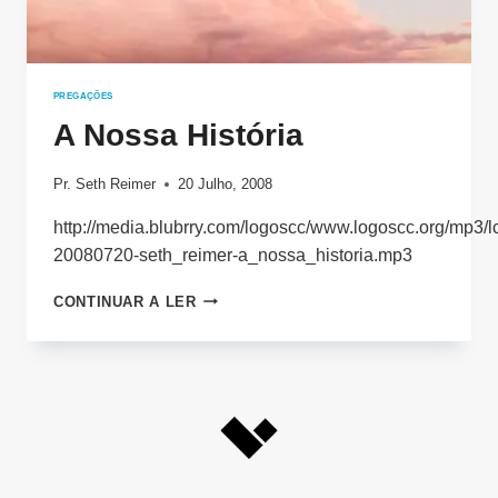
PREGAÇÕES
A Nossa História
Pr. Seth Reimer
20 Julho, 2008
http://media.blubrry.com/logoscc/www.logoscc.org/mp3/l
20080720-seth_reimer-a_nossa_historia.mp3
A
CONTINUAR A LER
NOSSA
HISTÓRIA