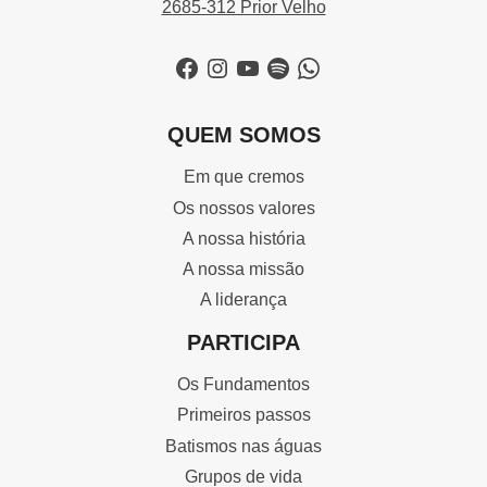
2685-312 Prior Velho
Facebook
Instagram
YouTube
Spotify
WhatsApp
QUEM SOMOS
Em que cremos
Os nossos valores
A nossa história
A nossa missão
A liderança
PARTICIPA
Os Fundamentos
Primeiros passos
Batismos nas águas
Grupos de vida