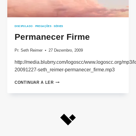
DISCIPULADO
·
PREGAÇÕES
·
SÉRIES
Permanecer Firme
Pr. Seth Reimer
27 Dezembro, 2009
http://media.blubrry.com/logoscc/www.logoscc.org/mp3/l
20091227-seth_reimer-permanecer_firme.mp3
PERMANECER
CONTINUAR A LER
FIRME