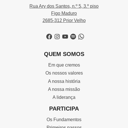
Rua Ary dos Santos, n.º 5, 3.º piso
Figo Maduro
2685-312 Prior Velho
Facebook
Instagram
YouTube
Spotify
WhatsApp
QUEM SOMOS
Em que cremos
Os nossos valores
A nossa história
A nossa missão
A liderança
PARTICIPA
Os Fundamentos
Primeiros passos