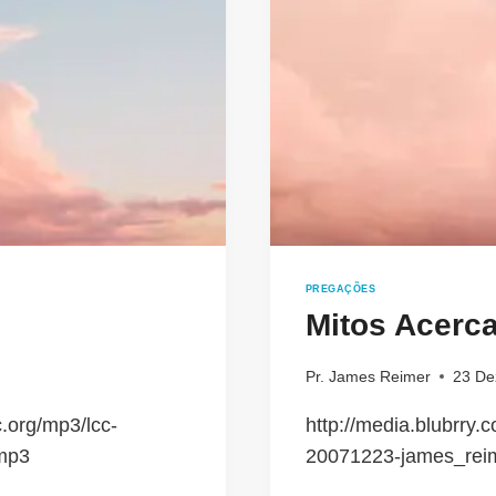
PREGAÇÕES
Mitos Acerc
Pr. James Reimer
23 De
.org/mp3/lcc-
http://media.blubrry
mp3
20071223-james_rei