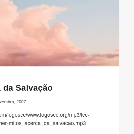
a da Salvação
zembro, 2007
.com/logoscc/www.logoscc.org/mp3/lcc-
mer-mitos_acerca_da_salvacao.mp3