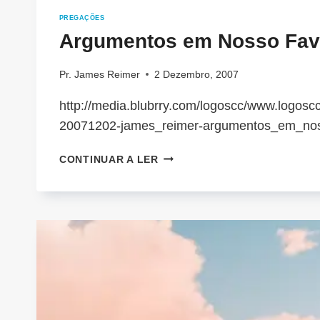
PREGAÇÕES
Argumentos em Nosso Fav
Pr. James Reimer
2 Dezembro, 2007
http://media.blubrry.com/logoscc/www.logoscc
20071202-james_reimer-argumentos_em_no
ARGUMENTOS
CONTINUAR A LER
EM
NOSSO
FAVOR