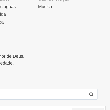
as águas
Música
ida
ca
mor de Deus.
iedade.