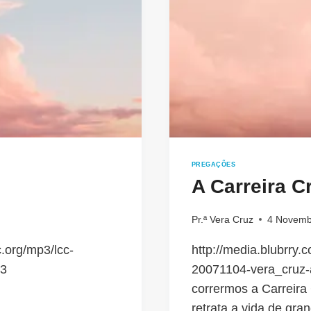
PREGAÇÕES
A Carreira Cr
Pr.ª Vera Cruz
4 Novemb
.org/mp3/lcc-
http://media.blubrry
p3
20071104-vera_cruz-a
corrermos a Carreira 
retrata a vida de gr