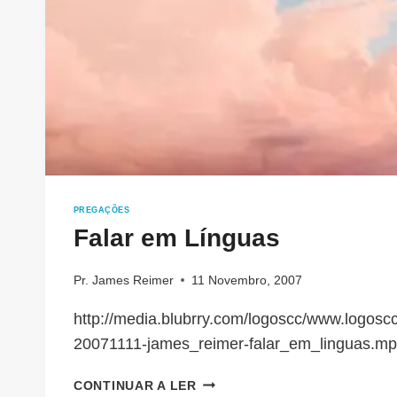
PREGAÇÕES
Falar em Línguas
Pr. James Reimer
11 Novembro, 2007
http://media.blubrry.com/logoscc/www.logoscc
20071111-james_reimer-falar_em_linguas.m
FALAR
CONTINUAR A LER