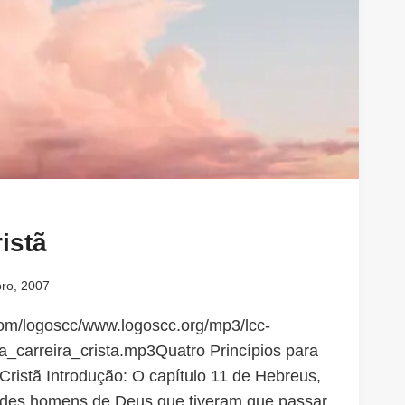
istã
ro, 2007
.com/logoscc/www.logoscc.org/mp3/lcc-
_carreira_crista.mp3Quatro Princípios para
Cristã Introdução: O capítulo 11 de Hebreus,
andes homens de Deus que tiveram que passar