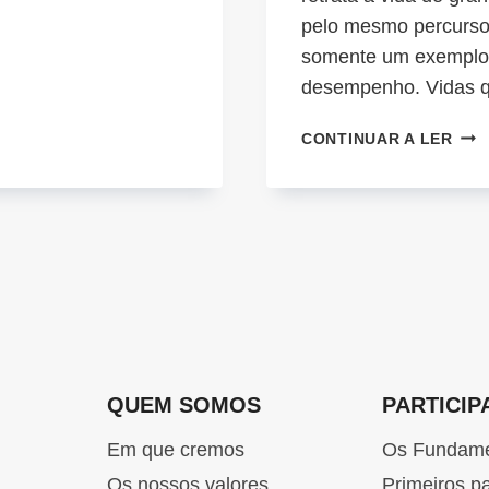
pelo mesmo percurso 
somente um exemplo 
desempenho. Vidas 
A
CONTINUAR A LER
CAR
CRI
QUEM SOMOS
PARTICIP
Em que cremos
Os Fundam
Os nossos valores
Primeiros p