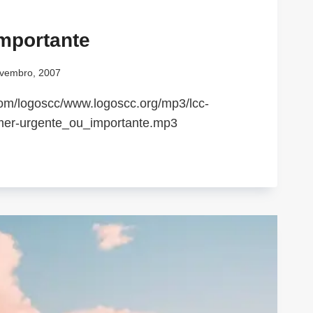
mportante
vembro, 2007
.com/logoscc/www.logoscc.org/mp3/lcc-
mer-urgente_ou_importante.mp3
ENTE
ORTANTE