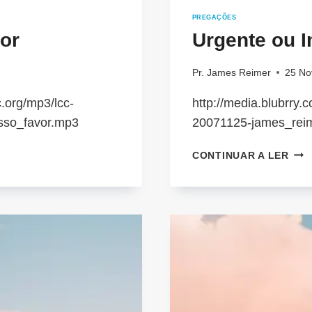
PREGAÇÕES
or
Urgente ou I
Pr. James Reimer
25 No
.org/mp3/lcc-
http://media.blubrry
sso_favor.mp3
20071125-james_rei
URG
CONTINUAR A LER
OU
IMP