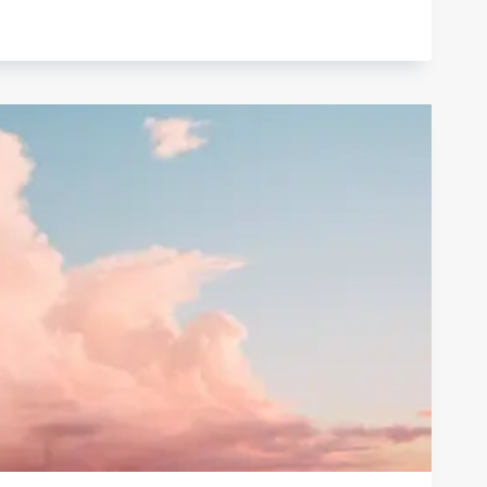
OS
RCA
VAÇÃO