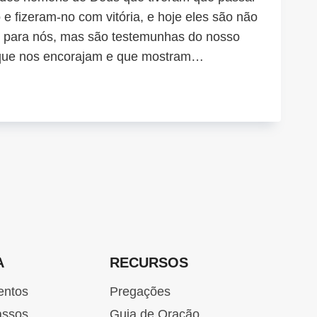
e fizeram-no com vitória, e hoje eles são não
para nós, mas são testemunhas do nosso
que nos encorajam e que mostram…
REIRA
STÃ
A
RECURSOS
entos
Pregações
assos
Guia de Oração