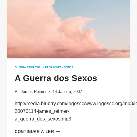
INIMIGO
GUERRA ESPIRITUAL
·
PREGAÇÕES
·
SÉRIES
A Guerra dos Sexos
Pr. James Reimer
14 Janeiro, 2007
http://media.blubrry.com/logoscc/www.logoscc.org/mp3/l
20070114-james_reimer-
a_guerra_dos_sexos.mp3
A
CONTINUAR A LER
GUERRA