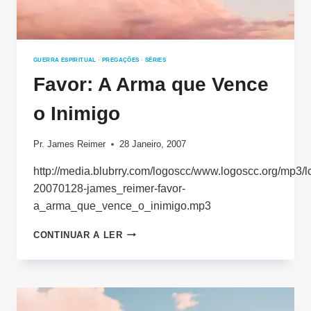
GUERRA ESPIRITUAL
·
PREGAÇÕES
·
SÉRIES
Favor: A Arma que Vence
o Inimigo
Pr. James Reimer
28 Janeiro, 2007
http://media.blubrry.com/logoscc/www.logoscc.org/mp3/l
20070128-james_reimer-favor-
a_arma_que_vence_o_inimigo.mp3
FAVOR:
CONTINUAR A LER
A
ARMA
QUE
VENCE
O