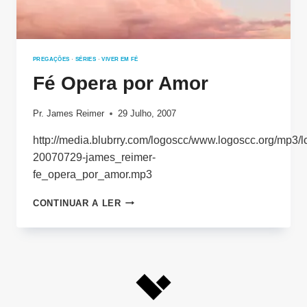
PREGAÇÕES
·
SÉRIES
·
VIVER EM FÉ
Fé Opera por Amor
Pr. James Reimer
29 Julho, 2007
http://media.blubrry.com/logoscc/www.logoscc.org/mp3/l
20070729-james_reimer-
fe_opera_por_amor.mp3
FÉ
CONTINUAR A LER
OPERA
POR
AMOR