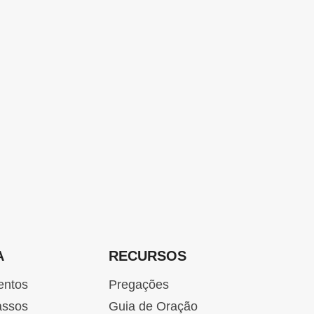
A
RECURSOS
entos
Pregações
assos
Guia de Oração