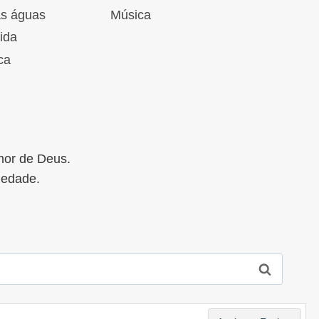
as águas
Música
ida
ca
mor de Deus.
iedade.