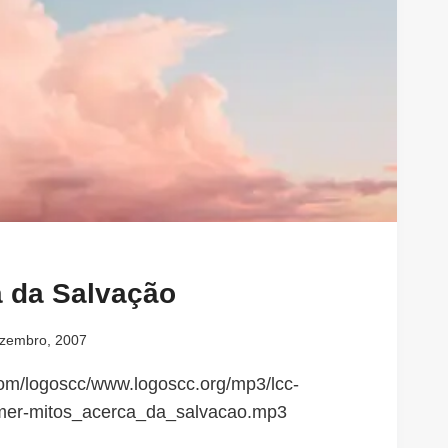
a da Salvação
zembro, 2007
.com/logoscc/www.logoscc.org/mp3/lcc-
mer-mitos_acerca_da_salvacao.mp3