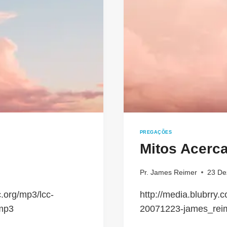
PREGAÇÕES
Mitos Acerc
Pr. James Reimer
23 De
.org/mp3/lcc-
http://media.blubrry
mp3
20071223-james_rei