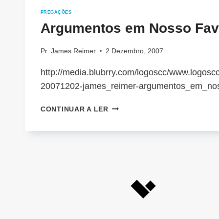
PREGAÇÕES
Argumentos em Nosso Fav
Pr. James Reimer
2 Dezembro, 2007
http://media.blubrry.com/logoscc/www.logoscc
20071202-james_reimer-argumentos_em_no
ARGUMENTOS
CONTINUAR A LER
EM
NOSSO
FAVOR