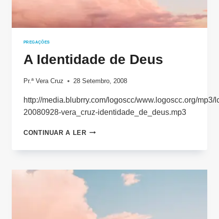
PREGAÇÕES
A Identidade de Deus
Pr.ª Vera Cruz
28 Setembro, 2008
http://media.blubrry.com/logoscc/www.logoscc.org/mp3/l
20080928-vera_cruz-identidade_de_deus.mp3
A
CONTINUAR A LER
IDENTIDADE
DE
DEUS