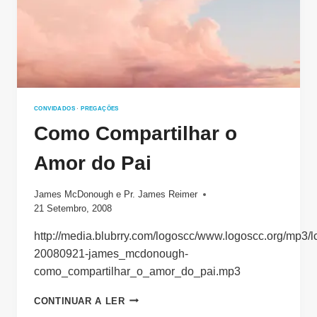
CONVIDADOS
·
PREGAÇÕES
Como Compartilhar o
Amor do Pai
James McDonough
e
Pr. James Reimer
21 Setembro, 2008
http://media.blubrry.com/logoscc/www.logoscc.org/mp3/l
20080921-james_mcdonough-
como_compartilhar_o_amor_do_pai.mp3
COMO
CONTINUAR A LER
COMPARTILHAR