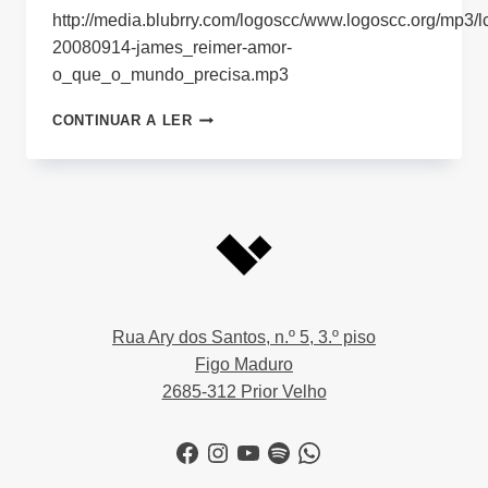
http://media.blubrry.com/logoscc/www.logoscc.org/mp3/l
20080914-james_reimer-amor-
o_que_o_mundo_precisa.mp3
AMOR:
CONTINUAR A LER
O
QUE
O
MUNDO
PRECISA
Rua Ary dos Santos, n.º 5, 3.º piso
Figo Maduro
2685-312 Prior Velho
Facebook
Instagram
YouTube
Spotify
WhatsApp