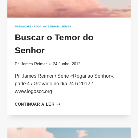
PREGAÇÕES
·
ROGAI AO SENHOR
·
SÉRIES
Buscar o Temor do
Senhor
Pr. James Reimer
24 Junho, 2012
Pr. James Reimer / Série «Rogai ao Senhor»,
parte 4 / Gravado no dia 24.6.2012 /
www.logoscc.org
BUSCAR
CONTINUAR A LER
O
TEMOR
DO
SENHOR