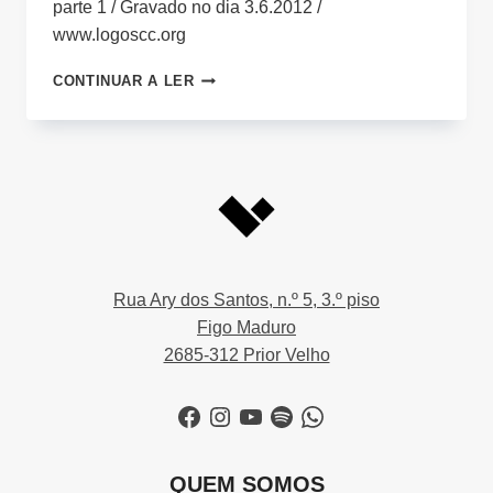
parte 1 / Gravado no dia 3.6.2012 /
www.logoscc.org
PEDI
CONTINUAR A LER
E
DAR-
SE-
VOS-
Á
Rua Ary dos Santos, n.º 5, 3.º piso
Figo Maduro
2685-312 Prior Velho
Facebook
Instagram
YouTube
Spotify
WhatsApp
QUEM SOMOS