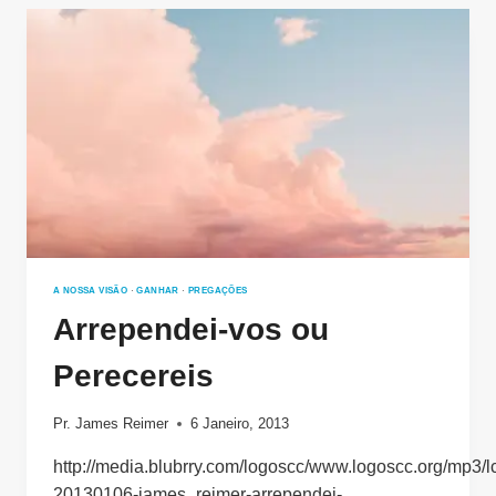
A NOSSA VISÃO
·
GANHAR
·
PREGAÇÕES
Arrependei-vos ou
Perecereis
Pr. James Reimer
6 Janeiro, 2013
http://media.blubrry.com/logoscc/www.logoscc.org/mp3/l
20130106-james_reimer-arrependei-