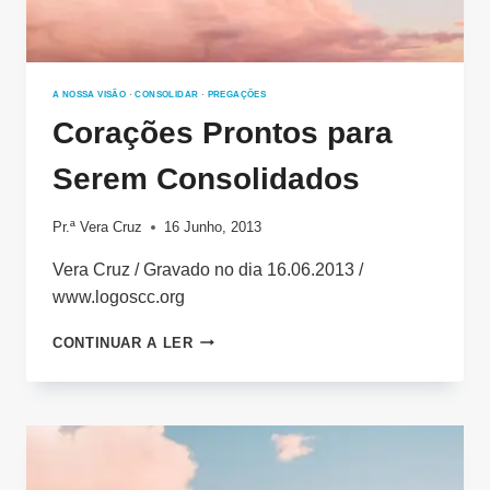
A NOSSA VISÃO
·
CONSOLIDAR
·
PREGAÇÕES
Corações Prontos para
Serem Consolidados
Pr.ª Vera Cruz
16 Junho, 2013
Vera Cruz / Gravado no dia 16.06.2013 /
www.logoscc.org
CORAÇÕES
CONTINUAR A LER
PRONTOS
PARA
SEREM
CONSOLIDADOS