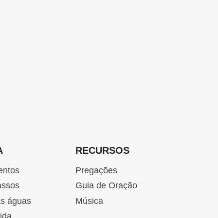
A
RECURSOS
entos
Pregações
assos
Guia de Oração
as águas
Música
ida