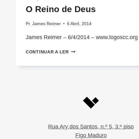
O Reino de Deus
Pr. James Reimer
6 Abril, 2014
James Reimer – 6/4/2014 – www.logoscc.org
O
CONTINUAR A LER
REINO
DE
DEUS
Rua Ary dos Santos, n.º 5, 3.º piso
Figo Maduro