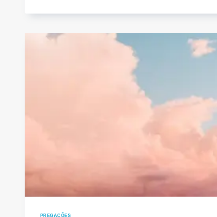
NO
REINO
PREGAÇÕES