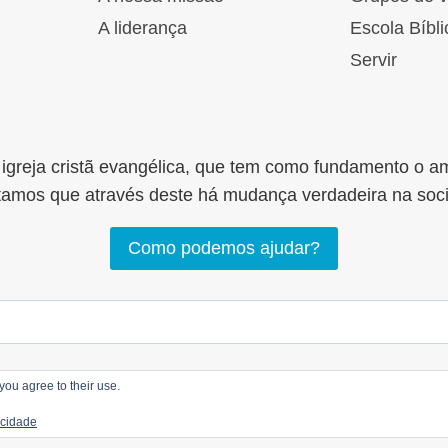
A liderança
Escola Bíbli
Servir
greja cristã evangélica, que tem como fundamento o a
tamos que através deste há mudança verdadeira na soc
Como podemos ajudar?
you agree to their use.
 2026 LOGOS Comunhão Cristã |
Política de privacida
acidade