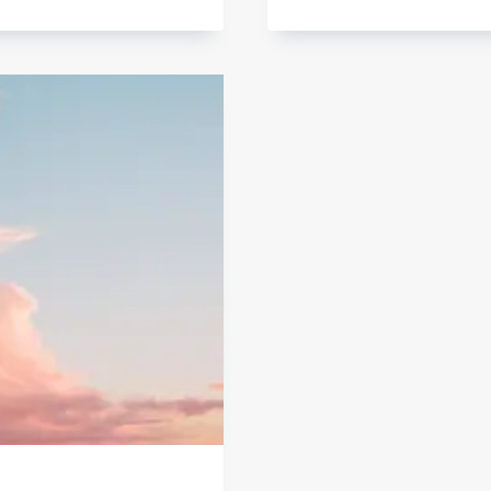
REI
DO
FIL
DO
SEU
AM