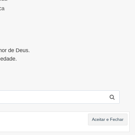
ca
mor de Deus.
iedade.
de