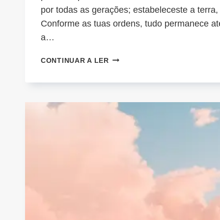
por todas as gerações; estabeleceste a terra,
Conforme as tuas ordens, tudo permanece até
a…
A
CONTINUAR A LER
REVELAÇÃO
É
O
TESOURO:
DECLARAÇÕES