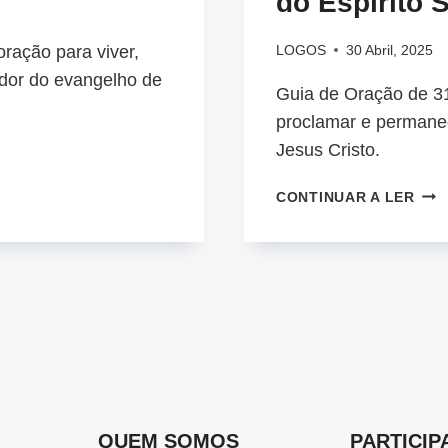
do Espírito 
ração para viver,
LOGOS
30 Abril, 2025
dor do evangelho de
Guia de Oração de 31
proclamar e permane
Jesus Cristo.
MAI
CONTINUAR A LER
FIR
NA
FÉ
E
CHE
DO
POD
DO
ESP
SAN
QUEM SOMOS
PARTICIP