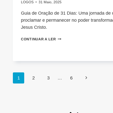
LOGOS
31 Maio, 2025
Guia de Oração de 31 Dias: Uma jornada de o
proclamar e permanecer no poder transforma
Jesus Cristo.
FIRMES
CONTINUAR A LER
PERANTE
OS
INIMIGOS
ESPIRITUAIS
Page
Next
1
2
3
…
6
navigation
Page