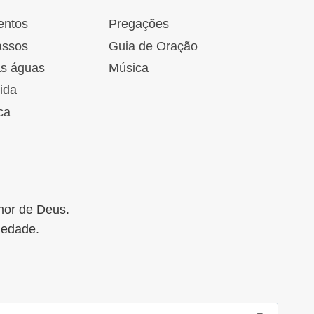
entos
Pregações
assos
Guia de Oração
as águas
Música
ida
ca
mor de Deus.
iedade.