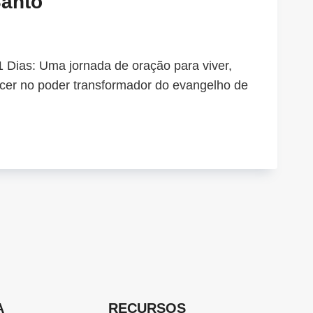
Santo
 Dias: Uma jornada de oração para viver,
cer no poder transformador do evangelho de
O:
MES
IOS
ER
ÍRITO
TO
A
RECURSOS