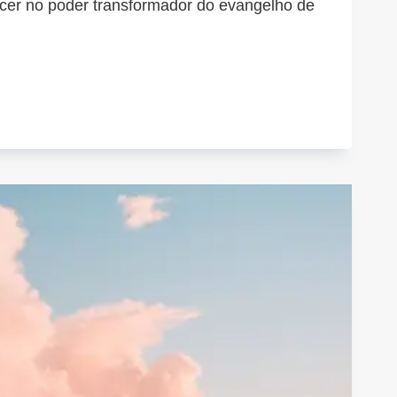
cer no poder transformador do evangelho de
EMBRO:
MES
RE
MESSAS
S