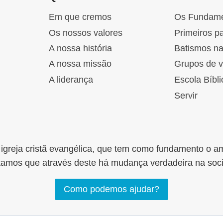
Em que cremos
Os Fundam
Os nossos valores
Primeiros p
A nossa história
Batismos n
A nossa missão
Grupos de v
A liderança
Escola Bíbli
Servir
greja cristã evangélica, que tem como fundamento o a
tamos que através deste há mudança verdadeira na soc
Como podemos ajudar?