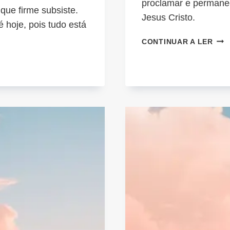
proclamar e permane
 que firme subsiste.
Jesus Cristo.
 hoje, pois tudo está
SET
CONTINUAR A LER
FIR
SOB
AS
PRO
DE
DEU