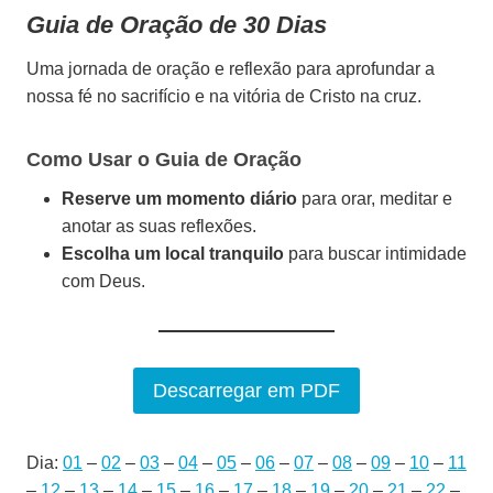
Guia de Oração de 30 Dias
Uma jornada de oração e reflexão para aprofundar a
nossa fé no sacrifício e na vitória de Cristo na cruz.
Como Usar
o Guia de Oração
Reserve um momento diário
para orar, meditar e
anotar as suas reflexões.
Escolha um local tranquilo
para buscar intimidade
com Deus.
Descarregar em PDF
Dia:
01
–
02
–
03
–
04
–
05
–
06
–
07
–
08
–
09
–
10
–
11
–
12
–
13
–
14
–
15
–
16
–
17
–
18
–
19
–
20
–
21
–
22
–