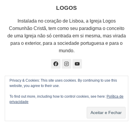
LOGOS
Instalada no coração de Lisboa, a Igreja Logos
Comunhão Cristã, tem como seu paradigma o conceito
de uma Igreja não só centrada em si mesma, mas virada
para o exterior, para a sociedade portuguesa e para o
mundo.
Privacy & Cookies: This site uses cookies. By continuing to use this
website, you agree to their use.
Navegação
PREVIOUS
NEXT
To find out more, including how to control cookies, see here:
Política de
privacidade
Transformar o mundo
Maio: Firmes na Fé e
de
pelo poder do evangelho
Cheios do Poder do
Espírito Santo
artigos