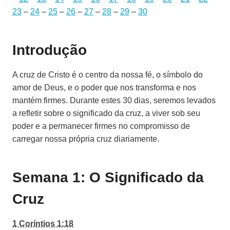
23
–
24
–
25
–
26
–
27
–
28
–
29
–
30
Introdução
A cruz de Cristo é o centro da nossa fé, o símbolo do
amor de Deus, e o poder que nos transforma e nos
mantém firmes. Durante estes 30 dias, seremos levados
a refletir sobre o significado da cruz, a viver sob seu
poder e a permanecer firmes no compromisso de
carregar nossa própria cruz diariamente.
Semana 1: O Significado da
Cruz
1 Coríntios 1:18