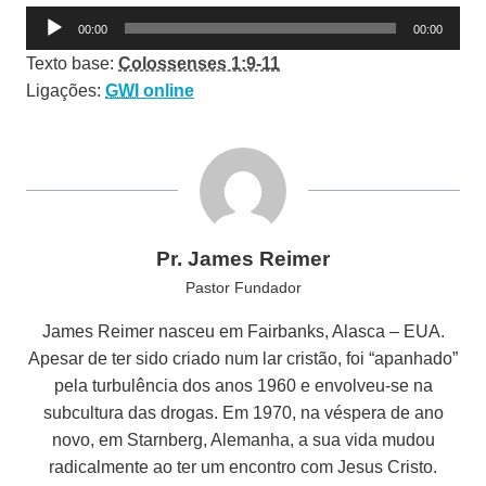
R
00:00
00:00
e
Texto base:
Colossenses 1:9-11
p
Ligações:
GWI
online
r
o
d
u
t
o
Pr. James Reimer
r
Pastor Fundador
d
e
James Reimer nasceu em Fairbanks, Alasca – EUA.
á
Apesar de ter sido criado num lar cristão, foi “apanhado”
u
pela turbulência dos anos 1960 e envolveu-se na
d
subcultura das drogas. Em 1970, na véspera de ano
i
novo, em Starnberg, Alemanha, a sua vida mudou
o
radicalmente ao ter um encontro com Jesus Cristo.