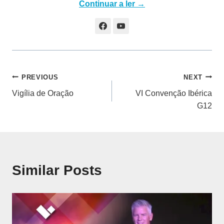
Continuar a ler →
Navegação
PREVIOUS
NEXT
Vigília de Oração
VI Convenção Ibérica
de
G12
artigos
Similar Posts