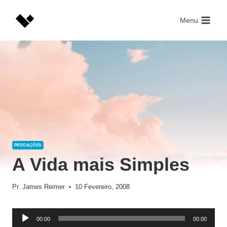
Skip
to
Menu
content
PREGAÇÕES
A Vida mais Simples
Pr. James Reimer
10 Fevereiro, 2008
R
00:00
00:00
e