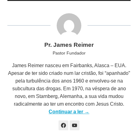
p
r
o
d
u
Pr. James Reimer
t
Pastor Fundador
o
r
James Reimer nasceu em Fairbanks, Alasca – EUA.
d
Apesar de ter sido criado num lar cristão, foi “apanhado”
e
pela turbulência dos anos 1960 e envolveu-se na
á
subcultura das drogas. Em 1970, na véspera de ano
u
novo, em Starnberg, Alemanha, a sua vida mudou
d
radicalmente ao ter um encontro com Jesus Cristo.
i
Continuar a ler →
o