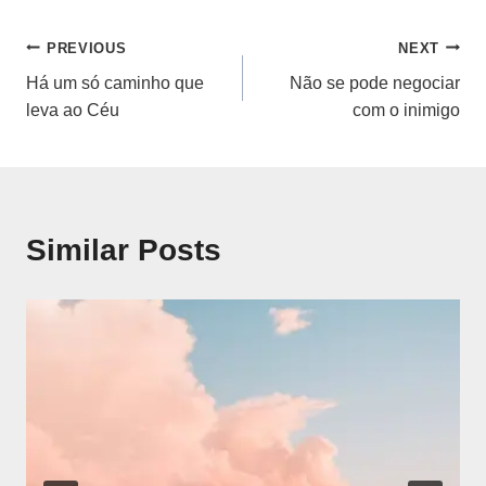
Navegação
PREVIOUS
NEXT
Há um só caminho que
Não se pode negociar
de
leva ao Céu
com o inimigo
artigos
Similar Posts