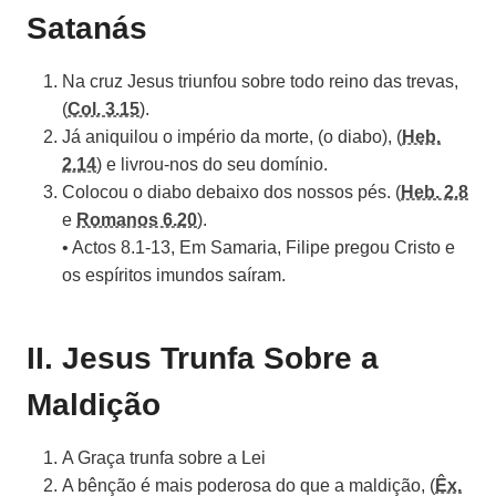
Satanás
Na cruz Jesus triunfou sobre todo reino das trevas,
(
Col. 3.15
).
Já aniquilou o império da morte, (o diabo), (
Heb.
2.14
) e livrou-nos do seu domínio.
Colocou o diabo debaixo dos nossos pés. (
Heb. 2.8
e
Romanos 6.20
).
• Actos 8.1-13, Em Samaria, Filipe pregou Cristo e
os espíritos imundos saíram.
II. Jesus Trunfa Sobre a
Maldição
A Graça trunfa sobre a Lei
A bênção é mais poderosa do que a maldição, (
Êx.