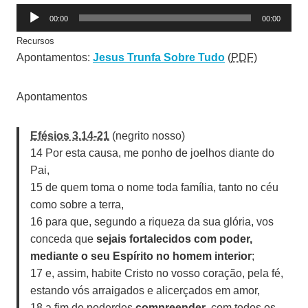
R
00:00
00:00
e
Recursos
p
Apontamentos:
Jesus Trunfa Sobre Tudo
(
PDF
)
r
o
Apontamentos
d
u
t
Efésios 3.14-21
(negrito nosso)
o
14 Por esta causa, me ponho de joelhos diante do
r
Pai,
d
15 de quem toma o nome toda família, tanto no céu
e
como sobre a terra,
á
16 para que, segundo a riqueza da sua glória, vos
u
conceda que
sejais fortalecidos com poder,
d
mediante o seu Espírito no homem interior
;
i
17 e, assim, habite Cristo no vosso coração, pela fé,
o
estando vós arraigados e alicerçados em amor,
18 a fim de poderdes
compreender
, com todos os