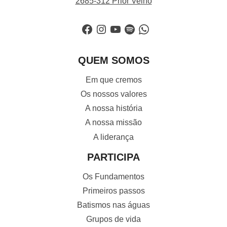
2685-312 Prior Velho
Facebook
Instagram
YouTube
Spotify
WhatsApp
QUEM SOMOS
Em que cremos
Os nossos valores
A nossa história
A nossa missão
A liderança
PARTICIPA
Os Fundamentos
Primeiros passos
Batismos nas águas
Grupos de vida