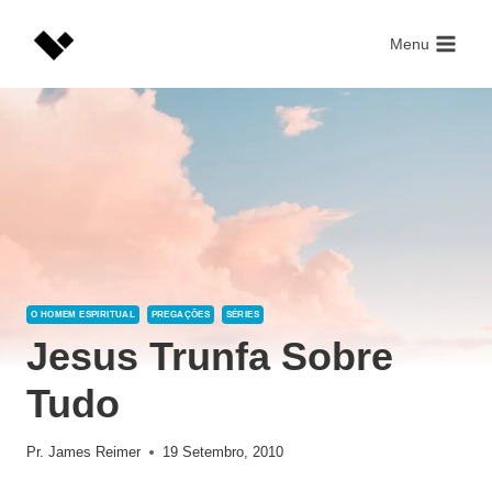
Skip
to
Menu
content
O HOMEM ESPIRITUAL
PREGAÇÕES
SÉRIES
Jesus Trunfa Sobre
Tudo
Pr. James Reimer
19 Setembro, 2010