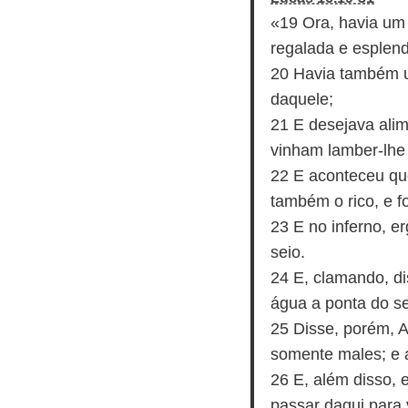
t
«19 Ora, havia um 
o
regalada e esplen
r
20 Havia também u
d
daquele;
e
21 E desejava alim
á
vinham lamber-lhe
u
22 E aconteceu que
d
também o rico, e fo
i
23 E no inferno, e
o
seio.
24 E, clamando, di
água a ponta do s
25 Disse, porém, A
somente males; e 
26 E, além disso, 
passar daqui para