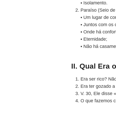
• Isolamento.
Paraíso (Seio de
• Um lugar de co
• Juntos com os 
• Onde há confort
• Eternidade;
• Não há casamen
II. Qual Er
Era ser rico? Não
Era ter gozado a
V. 30, Ele disse
O que fazemos co