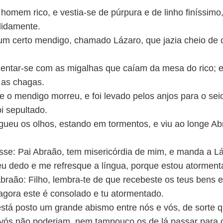
homem rico, e vestia-se de púrpura e de linho finíssimo,
didamente.
m certo mendigo, chamado Lázaro, que jazia cheio de 
entar-se com as migalhas que caíam da mesa do rico; e
 as chagas.
 o mendigo morreu, e foi levado pelos anjos para o sei
i sepultado.
rgueu os olhos, estando em tormentos, e viu ao longe A
sse: Pai Abraão, tem misericórdia de mim, e manda a L
eu dedo e me refresque a língua, porque estou atormen
braão: Filho, lembra-te de que recebeste os teus bens e
agora este é consolado e tu atormentado.
está posto um grande abismo entre nós e vós, de sorte
 vós não poderiam, nem tampouco os de lá passar para 