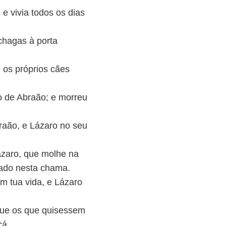
t
 e vivia todos os dias
a
s
chagas à porta
c
i
 os próprios cães
m
a
o de Abraão; e morreu
/
b
braão, e Lázaro no seu
a
i
ázaro, que molhe na
x
tado nesta chama.
o
m tua vida, e Lázaro
p
a
 que os que quisessem
r
cá.