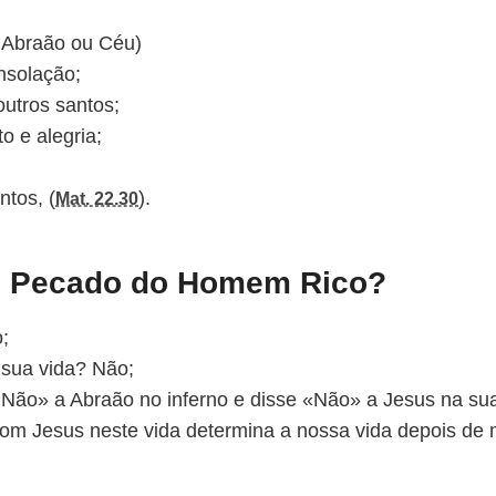
 Abraão ou Céu)
nsolação;
outros santos;
o e alegria;
tos, (
).
Mat. 22.30
a o Pecado do Homem Rico?
;
 sua vida? Não;
 «Não» a Abraão no inferno e disse «Não» a Jesus na sua
m Jesus neste vida determina a nossa vida depois de 