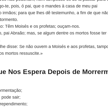
go-te, pois, ó pai, que o mandes à casa de meu pai
co irmãos; para que lhes dê testemunho, a fim de que 
 tormento.
ão: Têm Moisés e os profetas; ouçam-nos.
o, pai Abraão; mas, se algum dentre os mortos fosse ter
.
lhe disse: Se não ouvem a Moisés e aos profetas, tampo
os mortos ressuscite.»
Que Nos Espera Depois de Morrer
ormentação;
 pode sair;
rrependimento;