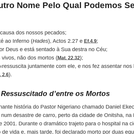
Outro Nome Pelo Qual Podemos Se
r causa dos nossos pecados;
é ao Inferno (
Hades
), Actos 2.27 e
;
Ef.4.9
por Deus e está sentado à Sua destra no Céu;
vivos, não dos mortos (
);
Mat. 22.32
«ressuscita juntamente com ele, e nos fez assentar nos 
).
. 2.6
D
Ressuscitado d’entre os Mortos
nante história do Pastor Nigeriano chamado Daniel Ekec
 num desastre de carro, perto da cidade de Onitsha, na N
2001. Durante o dramático trajeto para o hospital na ci
o de vida e, mais tarde, foi declarado morto por duas eq