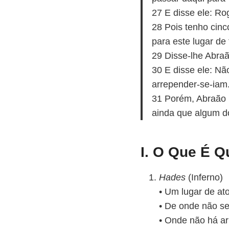
27 E disse ele: Ro
28 Pois tenho cin
para este lugar de
29 Disse-lhe Abra
30 E disse ele: Nã
arrepender-se-iam
31 Porém, Abraão 
ainda que algum d
I. O Que É 
Hades
(Inferno)
• Um lugar de at
• De onde não se
• Onde não há a