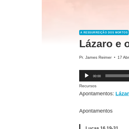
A RESSURREIÇÃO DOS MORTOS
Lázaro e
Pr. James Reimer
17 Abr
R
00:00
e
Recursos
p
Apontamentos:
Láza
r
o
Apontamentos
d
u
Lucas 16.19-31