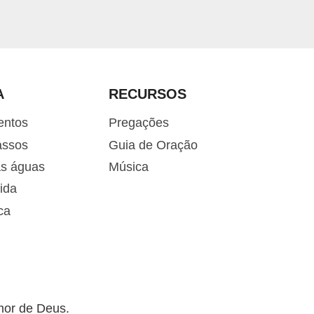
u
i
r
o
v
A
RECURSOS
o
l
entos
Pregações
u
assos
Guia de Oração
m
as águas
Música
e
ida
.
ca
mor de Deus.