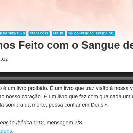
DE DE VERMELHO
PREGAÇÕES
SÉRIES
VIII CONVENÇÃO IBÉRICA G12
os Feito com o Sangue d
2012
 é um livro proibido. É um livro que traz visão à nossa v
ao nosso coração. É um livro que faz com que cada um
da sombra da morte, possa confiar em Deus.»
venção Ibérica G12
, mensagem 7/8.
agens
.