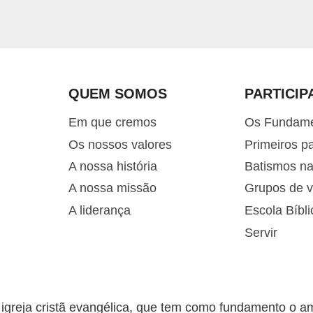
QUEM SOMOS
PARTICIP
Em que cremos
Os Fundam
Os nossos valores
Primeiros p
A nossa história
Batismos n
A nossa missão
Grupos de v
A liderança
Escola Bíbli
Servir
greja cristã evangélica, que tem como fundamento o a