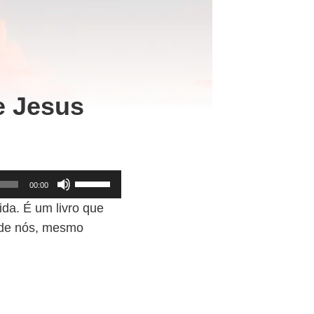
e Jesus
U
00:00
s
ida. É um livro que
e
 de nós, mesmo
a
s
s
e