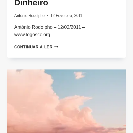
Dinheiro
António Rodolpho
12 Fevereiro, 2011
António Rodolpho – 12/02/2011 –
www.logoscc.org
FINANÇAS
CONTINUAR A LER
1:
DEUS
E
O
DINHEIRO