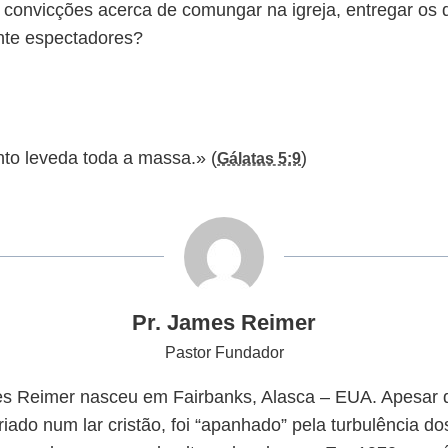
convicções acerca de comungar na igreja, entregar os d
nte espectadores?
to leveda toda a massa.» (
)
Gálatas 5:9
Pr. James Reimer
Pastor Fundador
s Reimer nasceu em Fairbanks, Alasca – EUA. Apesar d
riado num lar cristão, foi “apanhado” pela turbulência d