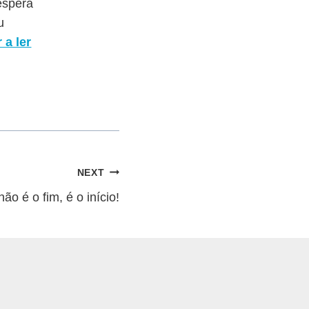
éspera
u
 a ler
NEXT
ão é o fim, é o início!