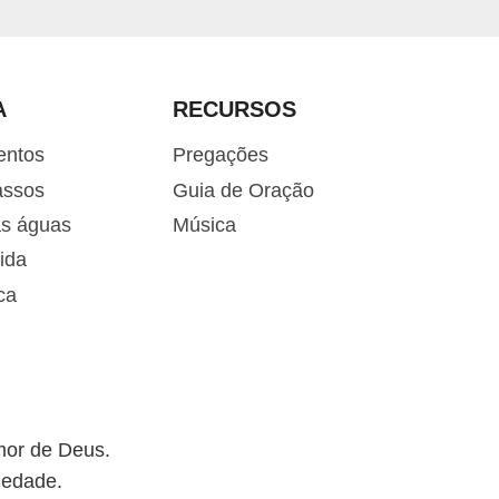
A
RECURSOS
entos
Pregações
assos
Guia de Oração
as águas
Música
ida
ca
mor de Deus.
iedade.