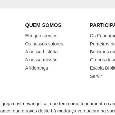
QUEM SOMOS
PARTICIP
Em que cremos
Os Fundam
Os nossos valores
Primeiros p
A nossa história
Batismos n
A nossa missão
Grupos de v
A liderança
Escola Bíbli
Servir
greja cristã evangélica, que tem como fundamento o a
tamos que através deste há mudança verdadeira na soc