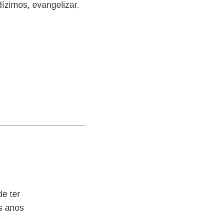
ízimos, evangelizar,
e ter
os anos