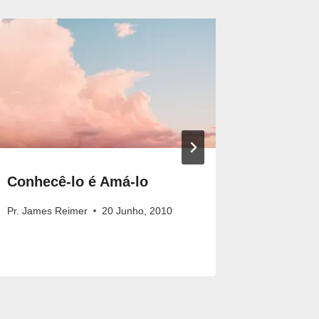
Conhecê-lo é Amá-lo
Adão, o
Pr. James Reimer
20 Junho, 2010
Pr. Seth R