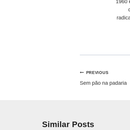
1960 
radic
Navegação
PREVIOUS
Sem pão na padaria
de
artigos
Similar Posts