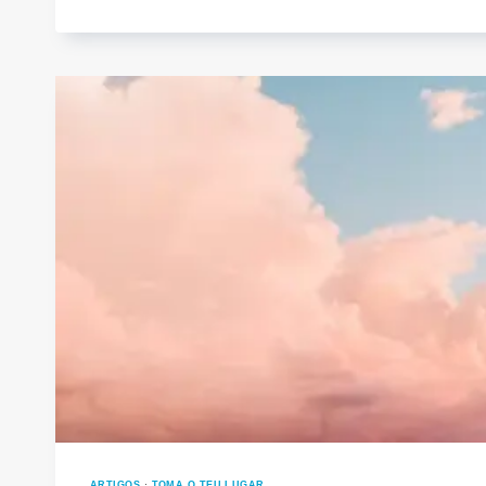
DIZEM:
«VEM!»
ARTIGOS
·
TOMA O TEU LUGAR