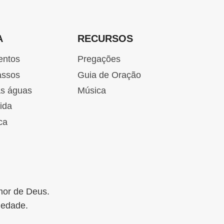
A
RECURSOS
entos
Pregações
assos
Guia de Oração
as águas
Música
ida
ca
mor de Deus.
iedade.