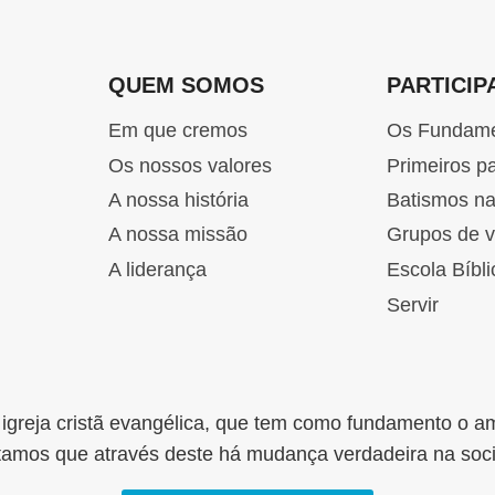
QUEM SOMOS
PARTICIP
Em que cremos
Os Fundam
Os nossos valores
Primeiros p
A nossa história
Batismos n
A nossa missão
Grupos de v
A liderança
Escola Bíbli
Servir
greja cristã evangélica, que tem como fundamento o a
tamos que através deste há mudança verdadeira na soc