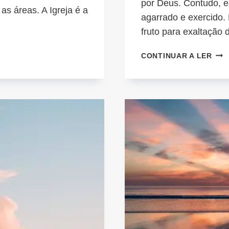
por Deus. Contudo, e
as áreas. A Igreja é a
agarrado e exercido.
…
fruto para exaltação
TOM
CONTINUAR A LER
O
TEU
LUG
30
DE
DEZ
E
5
DE
JAN