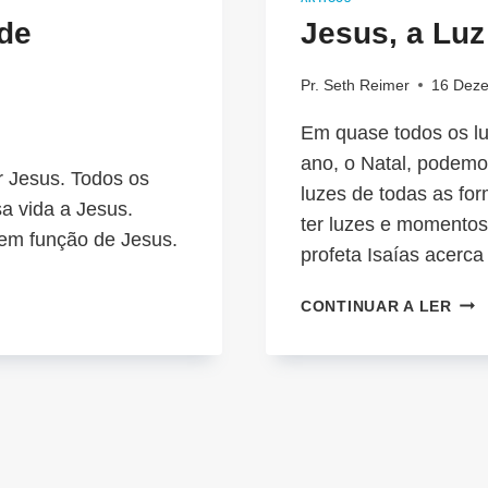
 de
Jesus, a Luz
Pr. Seth Reimer
16 Deze
Em quase todos os lu
ano, o Natal, podemo
r Jesus. Todos os
luzes de todas as form
a vida a Jesus.
ter luzes e momentos
 em função de Jesus.
profeta Isaías acer
JES
CONTINUAR A LER
A
LUZ
DO
NAT