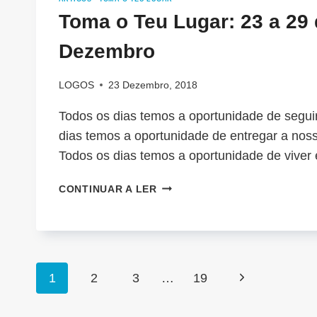
Toma o Teu Lugar: 23 a 29
Dezembro
LOGOS
23 Dezembro, 2018
Todos os dias temos a oportunidade de segui
dias temos a oportunidade de entregar a noss
Todos os dias temos a oportunidade de viver
TOMA
CONTINUAR A LER
O
TEU
LUGAR:
23
A
Page
Next
1
2
3
…
19
29
DE
navigation
Page
DEZEMBRO