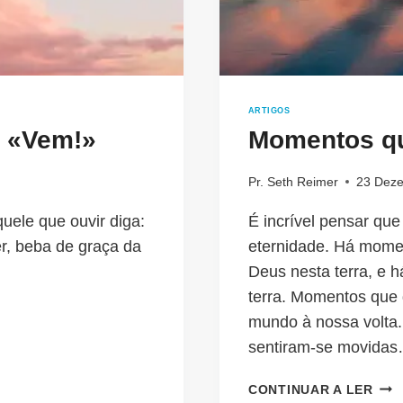
ARTIGOS
: «Vem!»
Momentos q
Pr. Seth Reimer
23 Deze
uele que ouvir diga:
É incrível pensar qu
r, beba de graça da
eternidade. Há mome
Deus nesta terra, e 
terra. Momentos que 
mundo à nossa volta.
sentiram-se movida
MOM
CONTINUAR A LER