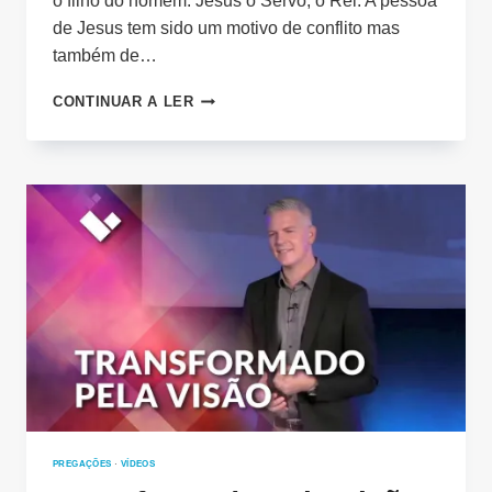
o filho do homem. Jesus o Servo, o Rei. A pessoa
de Jesus tem sido um motivo de conflito mas
também de…
O
CONTINUAR A LER
LEÃO
DE
JUDÁ
E
O
CORDEIRO
DE
DEUS
PREGAÇÕES
·
VÍDEOS