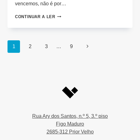
vencemos, não é por…
DE
CONTINUAR A LER
DENTRO
PARA
FORA
Page
Next
1
2
3
…
9
navigation
Page
Rua Ary dos Santos, n.º 5, 3.º piso
Figo Maduro
2685-312 Prior Velho