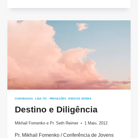
QUE
É
O
AMOR?
CONVIDADOS
·
LIGA-TE!
·
PREGAÇÕES
·
REDE DE JOVENS
Destino e Diligência
Mikhail Fomenko
e
Pr. Seth Reimer
1 Maio, 2012
Pr. Mikhail Fomenko / Conferência de Jovens