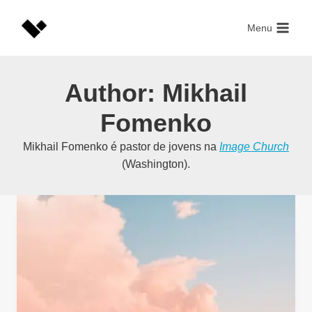
Skip
to
Menu
content
Author: Mikhail
Fomenko
Mikhail Fomenko é pastor de jovens na
Image Church
(Washington).