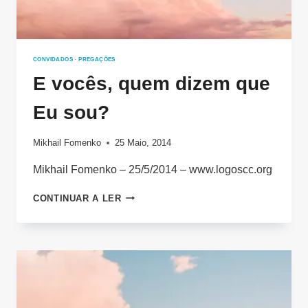
CONVIDADOS
·
PREGAÇÕES
E vocês, quem dizem que
Eu sou?
Mikhail Fomenko
25 Maio, 2014
Mikhail Fomenko – 25/5/2014 – www.logoscc.org
E
CONTINUAR A LER
VOCÊS,
QUEM
DIZEM
QUE
EU
SOU?