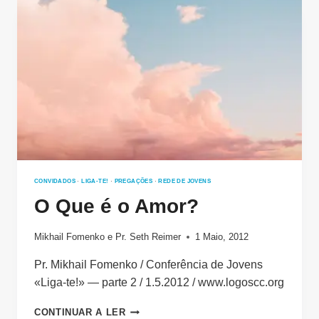
CONVIDADOS
·
LIGA-TE!
·
PREGAÇÕES
·
REDE DE JOVENS
O Que é o Amor?
Mikhail Fomenko
e
Pr. Seth Reimer
1 Maio, 2012
Pr. Mikhail Fomenko / Conferência de Jovens
«Liga-te!» — parte 2 / 1.5.2012 / www.logoscc.org
O
CONTINUAR A LER