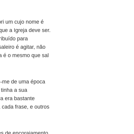
obri um cujo nome é
ue a Igreja deve ser.
ribuído para
leiro é agitar, não
da é o mesmo que sal
ro-me de uma época
tinha a sua
ra era bastante
cada frase, e outros
es de encorajamento