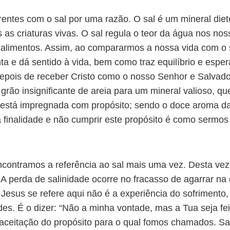
entes com o sal por uma razão. O sal é um mineral diet
 as criaturas vivas. O sal regula o teor da água nos n
alimentos. Assim, ao compararmos a nossa vida com o 
a e dá sentido à vida, bem como traz equilíbrio e esp
Depois de receber Cristo como o nosso Senhor e Salvad
rão insignificante de areia para um mineral valioso, que
está impregnada com propósito; sendo o doce aroma da
ta finalidade e não cumprir este propósito é como sermos
ncontramos a referência ao sal mais uma vez. Desta vez
 A perda de salinidade ocorre no fracasso de agarrar na
 Jesus se refere aqui não é a experiência do sofrimento
s. É o dizer: “Não a minha vontade, mas a Tua seja fei
 aceitação do propósito para o qual fomos chamados. S