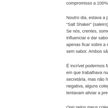
compromisso a 100%. 
Noutro dia, estava a 
“Salt Shaker” (salei
Se nós, crentes, somos
influenciar e dar sab
apenas ficar sobre a
sem sabor. Ambos são
É incrível podermos 
em que trabalhava nu
secretária, mas não 
negativa, alguns col
tentavam aliviar a pr
Orei pelos meus cole