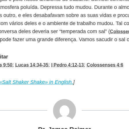
tmosfera poluída. Depressa tudo mudou. Durante o alm
 outro, e eles desabafavam sobre as suas vidas e pro
com vários deles e o ambiente de trabalho mudou. Tal c
onversa deles deveria ser “temperada com sal” (
Colosse
pode fazer uma grande diferença. Vamos sacudir o sal o
itar
;
;
;
s 9:50
Lucas 14:34-35
I Pedro 4:12-13
Colossenses 4:6
«Salt Shaker Shake» in English.
]