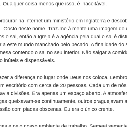
Qualquer coisa menos que isso, é inaceitável.
procurar na internet um ministério em Inglaterra e desc
ro). Gosto deste nome. Traz-me à mente uma imagem do q
 o sal, então a Igreja é a agência pela qual o sal é dist
or a este mundo manchado pelo pecado. A finalidade do sa
 mesa contendo o sal no seu interior. Não salgar a comi
 inúteis e dispensáveis.
fazer a diferença no lugar onde Deus nos coloca. Lemb
m escritório com cerca de 20 pessoas. Cada um de nós 
havia divisões. Era apenas um espaço aberto. A atmosfe
egas queixavam-se continuamente, outros praguejavam a 
essão com piadas obscenas. Eu era o único crente.
gas e pelo nosso ambiente de trabalho. Semeei sement