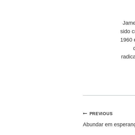
Jame
sido c
1960 
radic
Navegação
PREVIOUS
Abundar em esperan
de