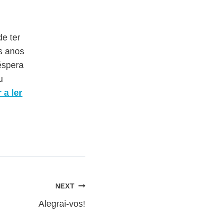
e ter
os anos
éspera
u
 a ler
NEXT
Alegrai-vos!