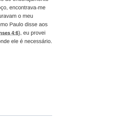
oço, encontrava-me
curavam o meu
omo Paulo disse aos
), eu provei
nses 4:6
nde ele é necessário.