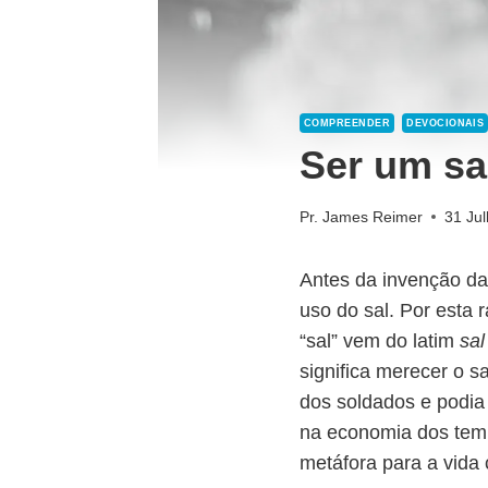
COMPREENDER
DEVOCIONAIS
Ser um sa
Pr. James Reimer
31 Ju
Antes da invenção da
uso do sal. Por esta 
“sal” vem do latim
sal
significa merecer o 
dos soldados e podia
na economia dos tem
metáfora para a vida 