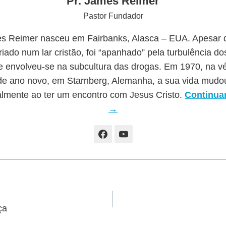
Pr. James Reimer
Pastor Fundador
s Reimer nasceu em Fairbanks, Alasca – EUA. Apesar d
riado num lar cristão, foi “apanhado” pela turbulência d
e envolveu-se na subcultura das drogas. Em 1970, na v
de ano novo, em Starnberg, Alemanha, a sua vida mudo
almente ao ter um encontro com Jesus Cristo.
Continuar
→
ça