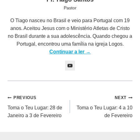
Pastor
O Tiago nasceu no Brasil e veio para Portugal com 19
anos. Aceitou Jesus com o Ministério Atletas de Cristo
no Brasil durante a sua adolescência. Quando chegou a
Portugal, encontrou uma família na igreja Logos.
Continuar a ler →
Navegação
PREVIOUS
NEXT
Toma o Teu Lugar: 28 de
Toma o Teu Lugar: 4 a 10
de
Janeiro a 3 de Fevereiro
de Fevereiro
artigos