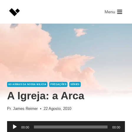
Skip
to
Menu
content
AS ARMAS DA NOSSA MILÍCIA
PREGAÇÕES
SÉRIES
A Igreja: a Arca
Pr. James Reimer
22 Agosto, 2010
R
00:00
00:00
e