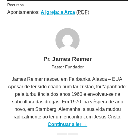
Recursos
p
Apontamentos:
A Igreja: a Arca
(
PDF
)
r
o
d
u
t
o
Pr. James Reimer
r
Pastor Fundador
d
e
James Reimer nasceu em Fairbanks, Alasca – EUA.
á
Apesar de ter sido criado num lar cristão, foi “apanhado”
u
pela turbulência dos anos 1960 e envolveu-se na
d
subcultura das drogas. Em 1970, na véspera de ano
i
novo, em Starnberg, Alemanha, a sua vida mudou
o
radicalmente ao ter um encontro com Jesus Cristo.
Continuar a ler →