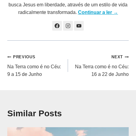
busca Jesus em liberdade, através de um estilo de vida
radicalmente transformada.
Continuar a ler →
Navegação
PREVIOUS
NEXT
Na Terra como é no Céu:
Na Terra como é no Céu:
de
9 a 15 de Junho
16 a 22 de Junho
artigos
Similar Posts