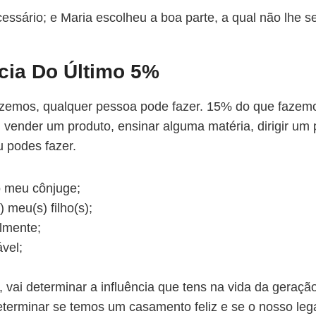
ssário; e Maria escolheu a boa parte, a qual não lhe se
ncia Do Último 5%
azemos, qualquer pessoa pode fazer. 15% do que fazem
., vender um produto, ensinar alguma matéria, dirigir um p
u podes fazer.
o meu cônjuge;
 meu(s) filho(s);
almente;
vel;
 vai determinar a influência que tens na vida da geraçã
eterminar se temos um casamento feliz e se o nosso le