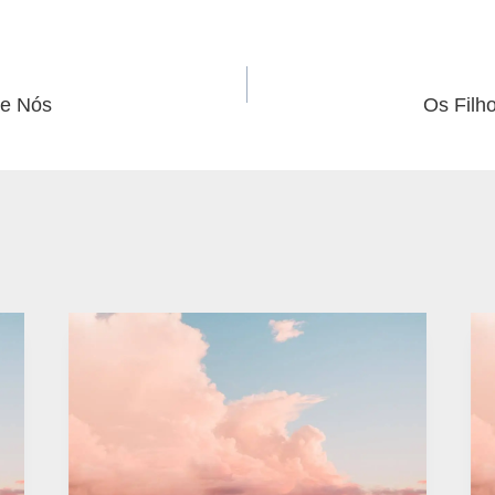
de Nós
Os Filh