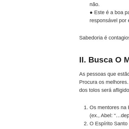
não.
● Este é a boa p
responsável por 
Sabedoria é contagio
II. Busca O 
As pessoas que estão 
Procura os melhores
dos tolos será afligi
Os mentores na B
(ex., Abel: “…dep
O Espírito Santo 