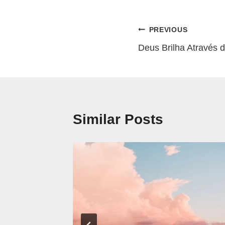
Navegação
PREVIOUS
Deus Brilha Através 
de
artigos
Similar Posts