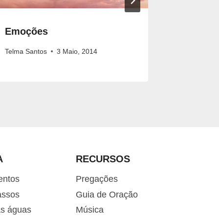
Emoções
É Temp
Telma Santos
3 Maio, 2014
Pr. Seth R
A
RECURSOS
entos
Pregações
assos
Guia de Oração
as águas
Música