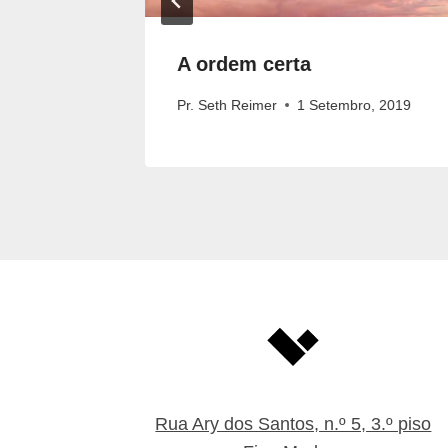
o
A ordem certa
ro, 2021
Pr. Seth Reimer
1 Setembro, 2019
Rua Ary dos Santos, n.º 5, 3.º piso