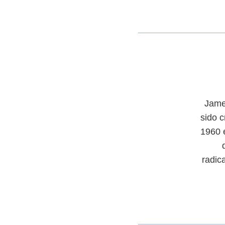
Jame
sido c
1960 
radic