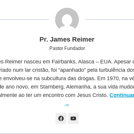
Pr. James Reimer
Pastor Fundador
s Reimer nasceu em Fairbanks, Alasca – EUA. Apesar d
riado num lar cristão, foi “apanhado” pela turbulência d
e envolveu-se na subcultura das drogas. Em 1970, na v
de ano novo, em Starnberg, Alemanha, a sua vida mudo
almente ao ter um encontro com Jesus Cristo.
Continuar
→