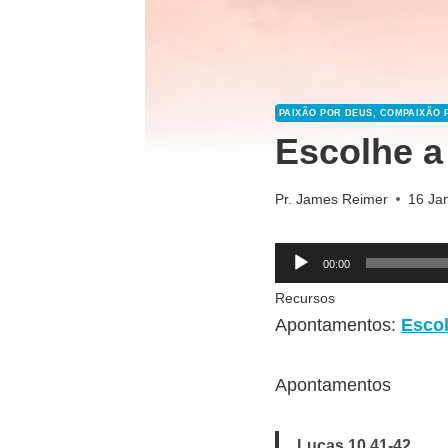
PAIXÃO POR DEUS, COMPAIXÃO
Escolhe a
Pr. James Reimer
16 Jan
R
00:00
e
Recursos
p
Apontamentos:
Escol
r
o
Apontamentos
d
u
Lucas 10.41-42