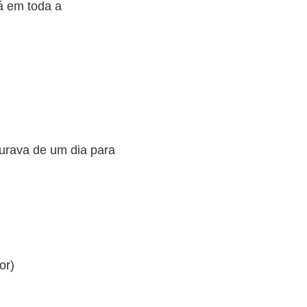
u
rá em toda a
i
r
o
v
o
l
u
urava de um dia para
m
e
.
or)