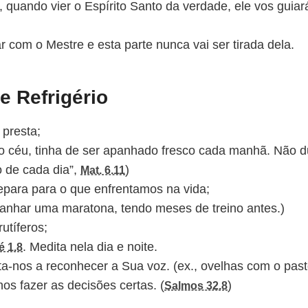
, quando vier o Espírito Santo da verdade, ele vos guia
r com o Mestre e esta parte nunca vai ser tirada dela.
de Refrigério
 presta;
 céu, tinha de ser apanhado fresco cada manhã. Não d
o de cada dia”,
)
Mat. 6.11
epara para o que enfrentamos na vida;
 ganhar uma maratona, tendo meses de treino antes.)
rutíferos;
. Medita nela dia e noite.
é 1.8
ta-nos a reconhecer a Sua voz. (ex., ovelhas com o past
os fazer as decisões certas. (
)
Salmos 32.8