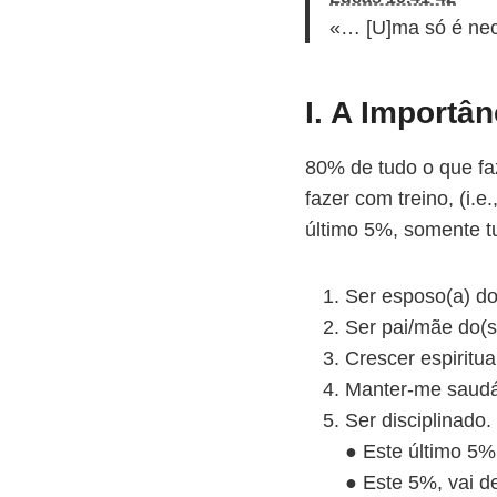
t
«… [U]ma só é nece
o
r
d
I. A Importâ
e
á
80% de tudo o que f
u
fazer com treino, (i.e
d
último 5%, somente t
i
o
Ser esposo(a) d
Ser pai/mãe do(s)
Crescer espiritu
Manter-me saudá
Ser disciplinado.
● Este último 5%,
● Este 5%, vai d