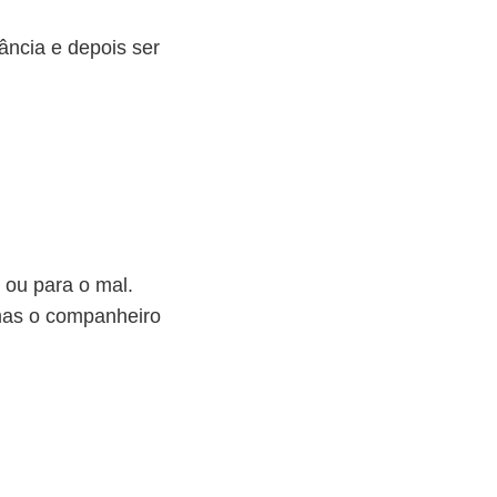
a
a
ância e depois ser
u
m
e
n
t
a
r
o
 ou para o mal.
u
mas o companheiro
d
i
m
i
n