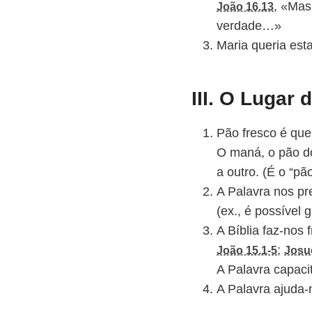
, «Mas
João 16.13
verdade…»
Maria queria esta
III. O Lugar 
Pão fresco é que
O maná, o pão do
a outro. (É o “pã
A Palavra nos pr
(ex., é possível
A Bíblia faz-nos f
;
João 15.1-5
Josu
A Palavra capaci
A Palavra ajuda-n