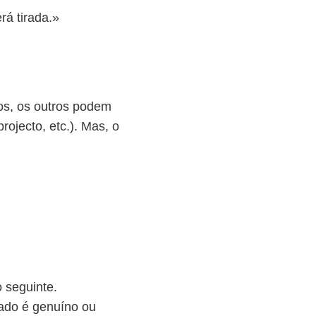
t
rá tirada.»
a
s
c
i
m
os, os outros podem
a
rojecto, etc.). Mas, o
/
b
a
i
x
o
p
a
o seguinte.
r
gado é genuíno ou