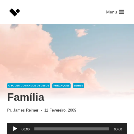
Skip
to
Menu
content
O PODER DO SANGUE DE JESUS
PREGAÇÕES
SÉRIES
Família
Pr. James Reimer
11 Fevereiro, 2009
R
00:00
00:00
e