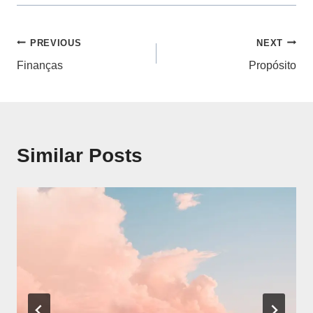
Navegação
PREVIOUS
NEXT
Finanças
Propósito
de
artigos
Similar Posts