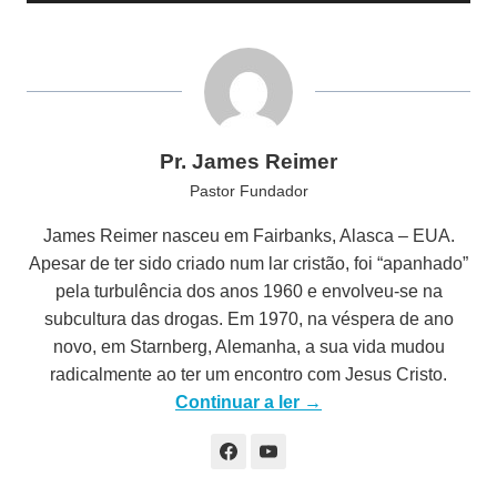
p
r
o
d
u
Pr. James Reimer
t
Pastor Fundador
o
r
James Reimer nasceu em Fairbanks, Alasca – EUA.
d
Apesar de ter sido criado num lar cristão, foi “apanhado”
e
pela turbulência dos anos 1960 e envolveu-se na
á
subcultura das drogas. Em 1970, na véspera de ano
u
novo, em Starnberg, Alemanha, a sua vida mudou
d
radicalmente ao ter um encontro com Jesus Cristo.
i
Continuar a ler →
o