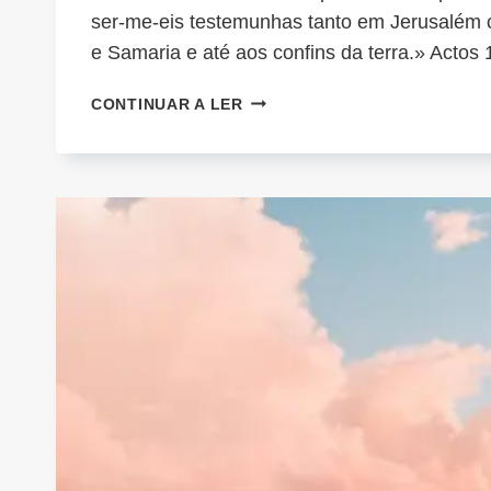
ser-me-eis testemunhas tanto em Jerusalém
e Samaria e até aos confins da terra.» Actos 
SER-
CONTINUAR A LER
ME-
EIS
TESTEMUNHAS