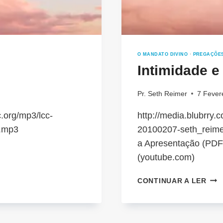
O MANDATO DIVINO
·
PREGAÇÕE
Intimidade e
Pr. Seth Reimer
7 Fever
.org/mp3/lcc-
http://media.blubrry
s.mp3
20100207-seth_reime
a Apresentação (PDF
(youtube.com)
INT
CONTINUAR A LER
E
JUS