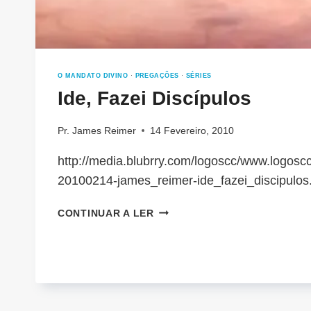
O MANDATO DIVINO
·
PREGAÇÕES
·
SÉRIES
Ide, Fazei Discípulos
Pr. James Reimer
14 Fevereiro, 2010
http://media.blubrry.com/logoscc/www.logoscc
20100214-james_reimer-ide_fazei_discipulo
IDE,
CONTINUAR A LER
FAZEI
DISCÍPULOS