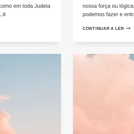
 como em toda Judeia
nossa força ou lógic
1.8
podemos fazer e entr
SUB
CONTINUAR A LER
CO
ASA