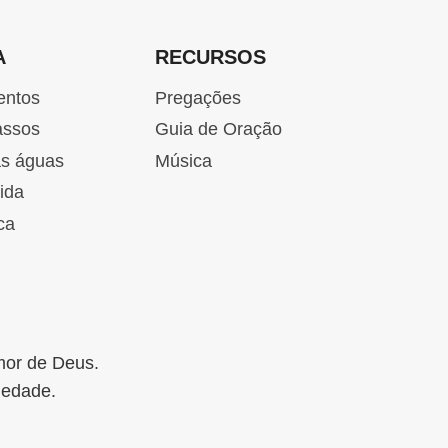
A
RECURSOS
entos
Pregações
assos
Guia de Oração
as águas
Música
ida
ca
mor de Deus.
iedade.