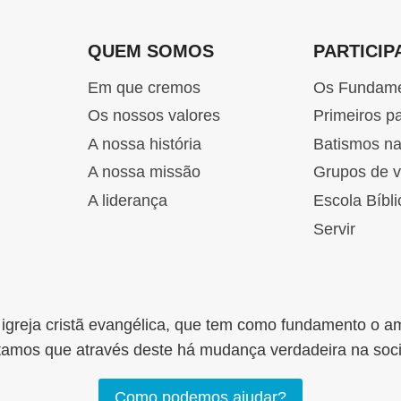
QUEM SOMOS
PARTICIP
Em que cremos
Os Fundam
Os nossos valores
Primeiros p
A nossa história
Batismos n
A nossa missão
Grupos de v
A liderança
Escola Bíbli
Servir
greja cristã evangélica, que tem como fundamento o a
tamos que através deste há mudança verdadeira na soc
Como podemos ajudar?