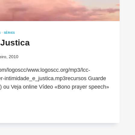
S
·
SÉRIES
 Justica
eiro, 2010
.com/logoscc/www.logoscc.org/mp3/lcc-
r-intimidade_e_justica.mp3recursos Guarde
) ou Veja online Vídeo «Bono prayer speech»
IMIDADE
TICA