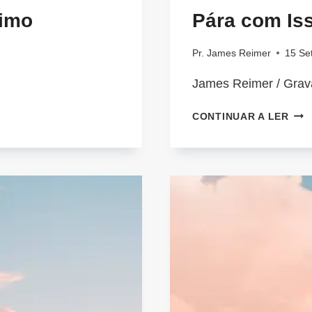
ximo
Pára com Is
Pr. James Reimer
15 Se
James Reimer / Grav
PÁR
CONTINUAR A LER
CO
ISS