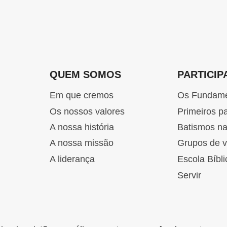
TUA
ARM
QUEM SOMOS
PARTICIP
Em que cremos
Os Fundam
Os nossos valores
Primeiros p
A nossa história
Batismos n
A nossa missão
Grupos de v
A liderança
Escola Bíbli
Servir