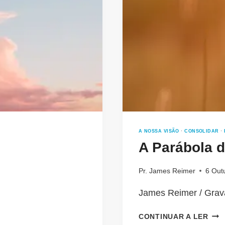
A NOSSA VISÃO
·
CONSOLIDAR
·
A Parábola 
Pr. James Reimer
6 Out
James Reimer / Grav
A
CONTINUAR A LER