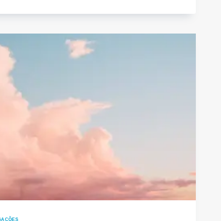
ÁBOLA
EADOR
GAÇÕES