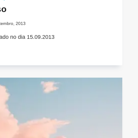
so
tembro, 2013
ado no dia 15.09.2013
A
M
O