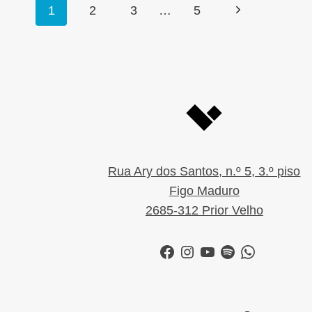
Page
Next
1
2
3
…
5
navigation
Page
Rua Ary dos Santos, n.º 5, 3.º piso
Figo Maduro
2685-312 Prior Velho
Facebook
Instagram
YouTube
Spotify
WhatsApp