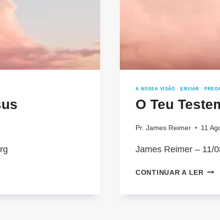
A NOSSA VISÃO
·
ENVIAR
·
PREG
sus
O Teu Teste
Pr. James Reimer
11 Ag
rg
James Reimer – 11/0
O
CONTINUAR A LER
TEU
TES
É
A