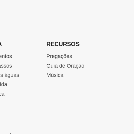
A
A
RECURSOS
entos
Pregações
assos
Guia de Oração
as águas
Música
ida
ca