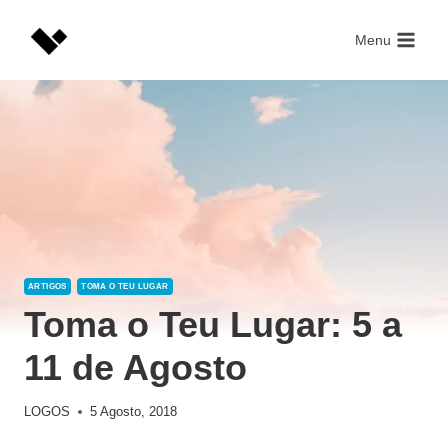
Skip
to
Menu
content
ARTIGOS
TOMA O TEU LUGAR
Toma o Teu Lugar: 5 a
11 de Agosto
LOGOS
5 Agosto, 2018