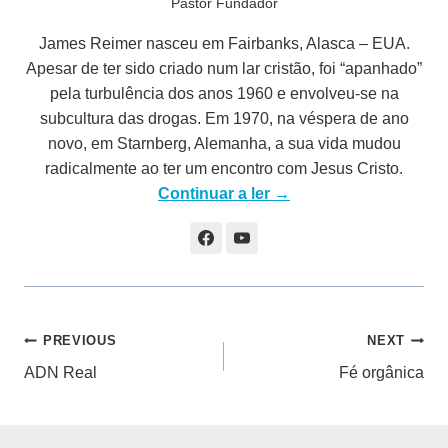
Pastor Fundador
James Reimer nasceu em Fairbanks, Alasca – EUA.
Apesar de ter sido criado num lar cristão, foi “apanhado”
pela turbulência dos anos 1960 e envolveu-se na
subcultura das drogas. Em 1970, na véspera de ano
novo, em Starnberg, Alemanha, a sua vida mudou
radicalmente ao ter um encontro com Jesus Cristo.
Continuar a ler →
Navegação
PREVIOUS
NEXT
ADN Real
Fé orgânica
de
artigos