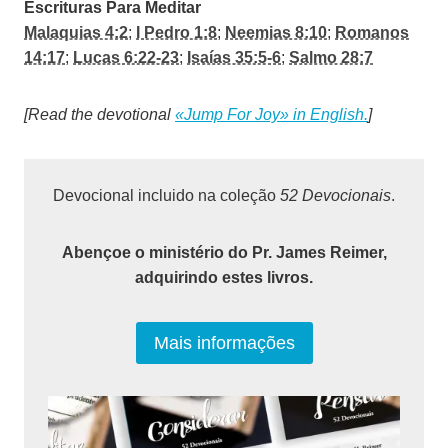
Escrituras Para Meditar
Malaquias 4:2
;
I Pedro 1:8
;
Neemias 8:10
;
Romanos
14:17
;
Lucas 6:22-23
;
Isaías 35:5-6
;
Salmo 28:7
[Read the devotional
«Jump For Joy» in English.
]
Devocional incluido na coleção
52 Devocionais
.
Abençoe o ministério do Pr. James Reimer,
adquirindo estes livros.
Mais informações