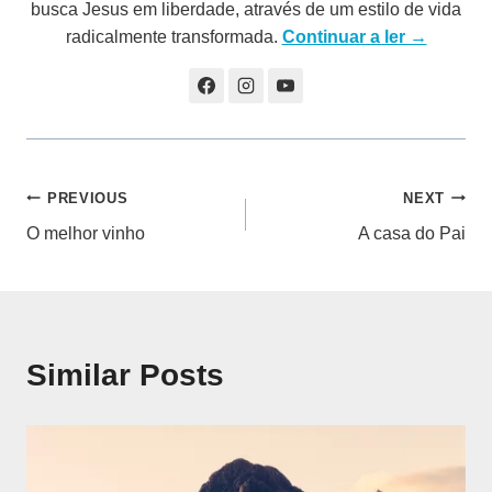
busca Jesus em liberdade, através de um estilo de vida
radicalmente transformada.
Continuar a ler →
Navegação
PREVIOUS
NEXT
O melhor vinho
A casa do Pai
de
artigos
Similar Posts