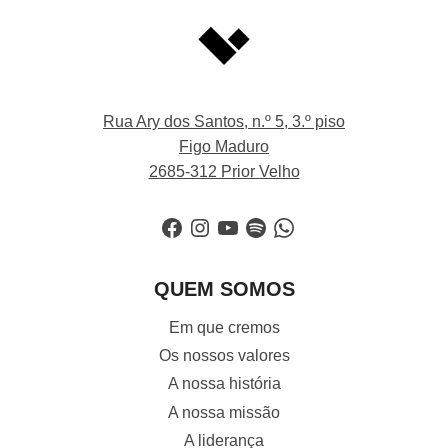
Rua Ary dos Santos, n.º 5, 3.º piso
Figo Maduro
2685-312 Prior Velho
Facebook
Instagram
YouTube
Spotify
WhatsApp
QUEM SOMOS
Em que cremos
Os nossos valores
A nossa história
A nossa missão
A liderança