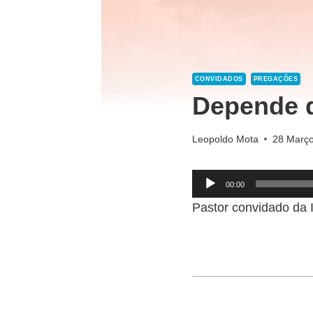
CONVIDADOS
PREGAÇÕES
Depende 
Leopoldo Mota
28 Março
R
00:00
e
Pastor convidado da
p
r
o
d
u