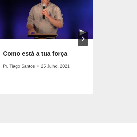
a
a
u
m
e
n
t
Como está a tua força
Os Seg
a
Boa, pt.
Pr. Tiago Santos
25 Julho, 2021
r
Pr. James 
o
u
d
i
m
i
n