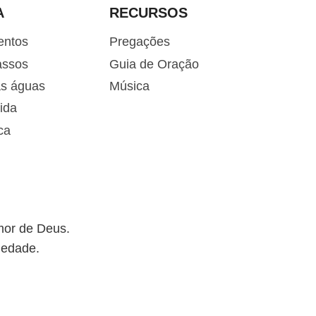
u
A
RECURSOS
i
entos
Pregações
r
o
assos
Guia de Oração
v
as águas
Música
o
ida
l
ca
u
m
e
.
mor de Deus.
iedade.