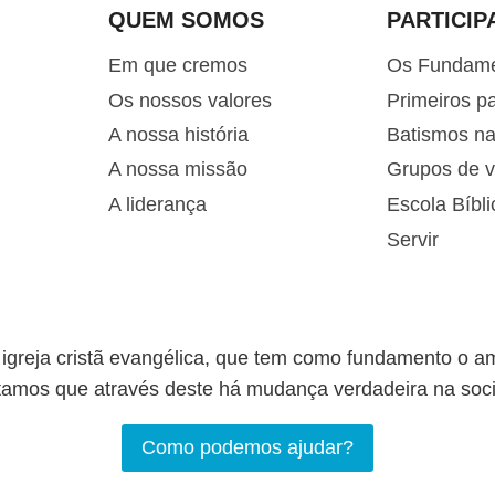
QUEM SOMOS
PARTICIP
Em que cremos
Os Fundam
Os nossos valores
Primeiros p
A nossa história
Batismos n
A nossa missão
Grupos de v
A liderança
Escola Bíbli
Servir
greja cristã evangélica, que tem como fundamento o a
tamos que através deste há mudança verdadeira na soc
Como podemos ajudar?