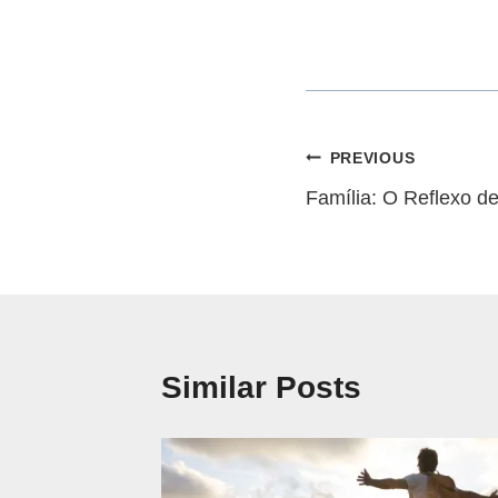
t
o
r
d
e
Navegação
á
PREVIOUS
u
Família: O Reflexo d
de
d
artigos
i
o
Similar Posts