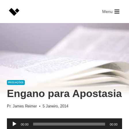
Skip
to
Menu
content
PREGAÇÕES
Engano para Apostasia
Pr. James Reimer
5 Janeiro, 2014
R
00:00
00:00
e