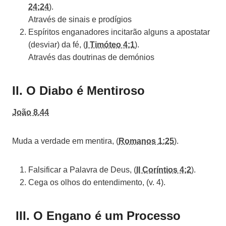
24:24
).
A
través de sinais e prodígios
Espíritos enganadores incitarão alguns a apostatar
(desviar) da fé, (
I Timóteo 4:1
).
Através das doutrinas de demónios
II. O Diabo é Mentiroso
João 8.44
Muda a verdade em mentira, (
Romanos 1:25
).
Falsificar a Palavra de Deus, (
II Coríntios 4:2
).
Cega os olhos do entendimento, (v. 4).
III. O Engano é um Processo