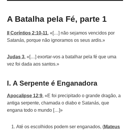
p
r
A Batalha pela Fé, parte 1
o
d
II Coríntios 2:10-11
, «[…] não sejamos vencidos por
u
Satanás, porque não ignoramos os seus ardis.»
t
o
Judas 3
, «[…] exortar-vos a batalhar pela fé que uma
r
vez foi dada aos santos.»
d
e
á
I. A Serpente é Enganadora
u
d
Apocalipse 12:9
, «E foi precipitado o grande dragão, a
i
antiga serpente, chamada o diabo e Satanás, que
o
engana todo o mundo […]»
Até os escolhidos podem ser enganados, (
Mateus