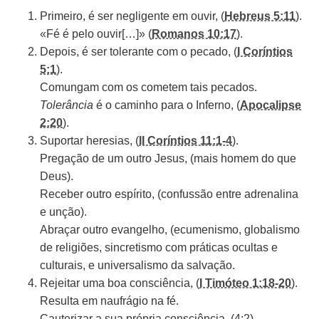
Primeiro, é ser negligente em ouvir, (
Hebreus 5:11
).
«Fé é pelo ouvir[…]» (
Romanos 10:17
).
Depois, é ser tolerante com o pecado, (
I Coríntios
5:1
).
Comungam com os cometem tais pecados.
Tolerância
é o caminho para o Inferno, (
Apocalipse
2:20
).
Suportar heresias, (
II Coríntios 11:1-4
).
Pregação de um outro Jesus, (mais homem do que
Deus).
Receber outro espírito, (confussão entre adrenalina
e unção).
Abraçar outro evangelho, (ecumenismo, globalismo
de religiões, sincretismo com práticas ocultas e
culturais, e universalismo da salvação.
Rejeitar uma boa consciência, (
I Timóteo 1:18-20
).
Resulta em naufrágio na fé.
Cauterizar a sua própria consciência, (4:2)