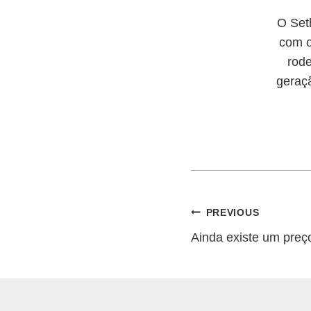
O Set
com o
rod
geraçã
Navegação
PREVIOUS
Ainda existe um preç
de
artigos