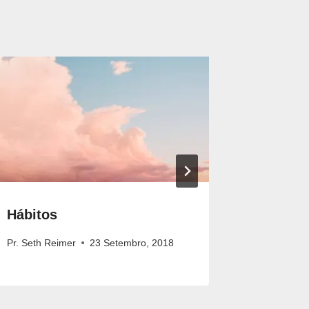
Hábitos
Pára c
Pr. Seth Reimer
23 Setembro, 2018
Pr. James 