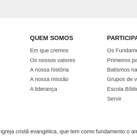
QUEM SOMOS
PARTICIP
Em que cremos
Os Fundam
Os nossos valores
Primeiros p
A nossa história
Batismos n
A nossa missão
Grupos de v
A liderança
Escola Bíbli
Servir
greja cristã evangélica, que tem como fundamento o a