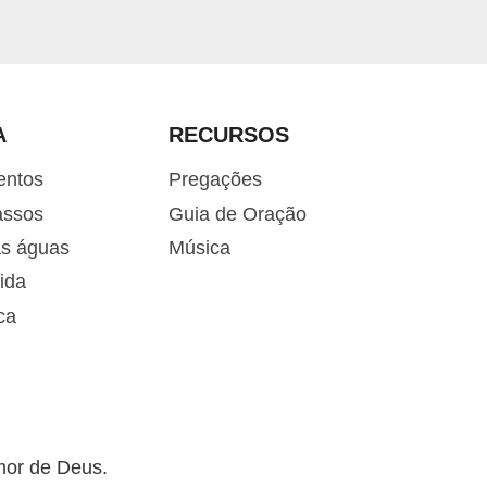
A
RECURSOS
entos
Pregações
assos
Guia de Oração
as águas
Música
ida
ca
mor de Deus.