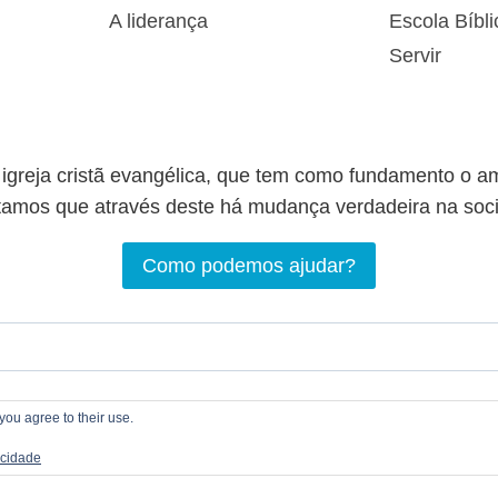
A liderança
Escola Bíbli
Servir
greja cristã evangélica, que tem como fundamento o a
tamos que através deste há mudança verdadeira na soc
Como podemos ajudar?
you agree to their use.
 2026 LOGOS Comunhão Cristã |
Política de privacida
acidade