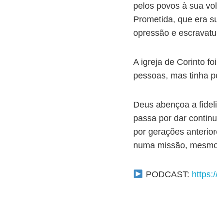
pelos povos à sua vo
Prometida, que era su
opressão e escravatu
A igreja de Corinto f
pessoas, mas tinha p
Deus abençoa a fideli
passa por dar continu
por gerações anterio
numa missão, mesmo 
PODCAST:
https: