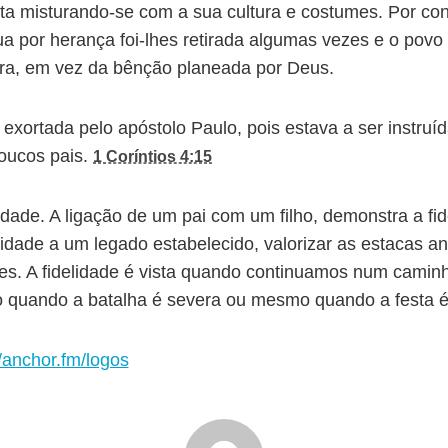
lta misturando-se com a sua cultura e costumes. Por co
a por herança foi-lhes retirada algumas vezes e o povo 
ra, em vez da bênção planeada por Deus.
oi exortada pelo apóstolo Paulo, pois estava a ser instru
oucos pais.
1 Coríntios 4:15
dade. A ligação de um pai com um filho, demonstra a fid
idade a um legado estabelecido, valorizar as estacas an
res. A fidelidade é vista quando continuamos num camin
quando a batalha é severa ou mesmo quando a festa é 
//anchor.fm/logos