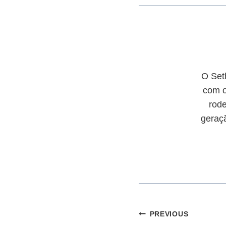
O Set
com o
rod
geraçã
Navegação
PREVIOUS