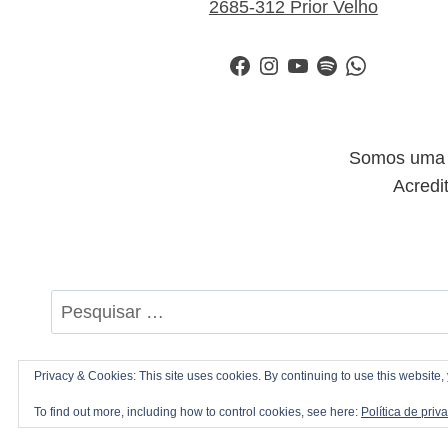
2685-312 Prior Velho
Facebook
Instagram
YouTube
Spotify
WhatsApp
Somos uma i
Acredi
Pesquisar
por:
Privacy & Cookies: This site uses cookies. By continuing to use this website, 
©
To find out more, including how to control cookies, see here:
Política de priv