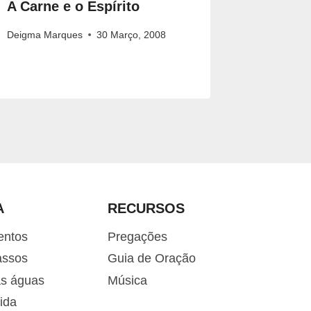
A Carne e o Espírito
Restaur
Deigma Marques
30 Março, 2008
Pr.ª Vera C
A
RECURSOS
entos
Pregações
assos
Guia de Oração
as águas
Música
ida