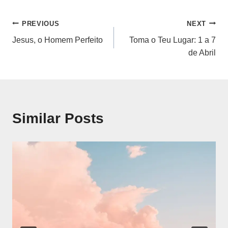
Navegação
PREVIOUS
NEXT
Jesus, o Homem Perfeito
Toma o Teu Lugar: 1 a 7
de
de Abril
artigos
Similar Posts