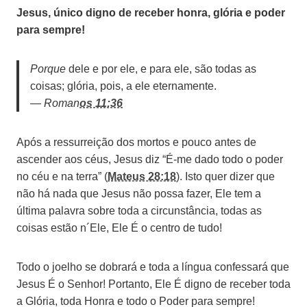
Jesus,
único digno de receber honra, glória e poder
para sempre!
Porque
dele e por ele, e para ele, são todas as
coisas; glória, pois, a ele eternamente.
— Roman
os 11:36
A
pós a ressurreição dos mortos e pouco antes de
ascender aos céus, Jesus diz “É-me dado todo o poder
no céu e na terra” (
Mateus 28:18
). Isto quer dizer que
não há nada que Jesus não possa fazer, Ele tem a
última palavra sobre toda a circunstância, todas as
coisas estão n´Ele, Ele É o centro de tudo!
Todo o joelho se dobrará e toda a língua confessará que
Jesus É o Senhor! Portanto, Ele É digno de receber toda
a Glória, toda Honra e todo o Poder para sempre!