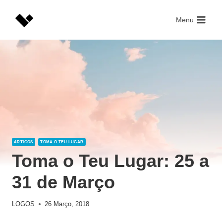
Skip
to
Menu
content
ARTIGOS
TOMA O TEU LUGAR
Toma o Teu Lugar: 25 a
31 de Março
LOGOS
26 Março, 2018