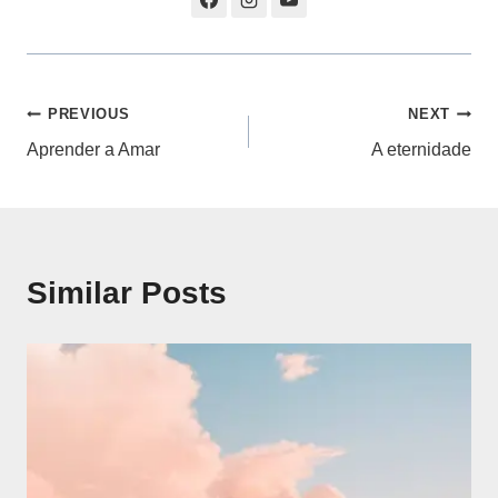
Navegação
PREVIOUS
NEXT
Aprender a Amar
A eternidade
de
artigos
Similar Posts