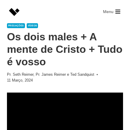
Skip
to
Menu
content
PREGAÇÕES
VÍDEOS
Os dois males + A
mente de Cristo + Tudo
é vosso
Pr. Seth Reimer
,
Pr. James Reimer
e
Ted Sandquist
11 Março, 2024