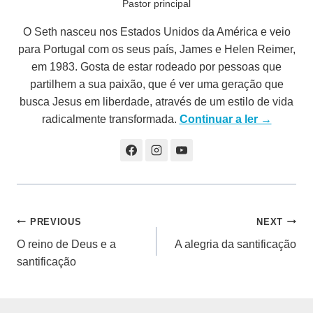
Pastor principal
O Seth nasceu nos Estados Unidos da América e veio
para Portugal com os seus país, James e Helen Reimer,
em 1983. Gosta de estar rodeado por pessoas que
partilhem a sua paixão, que é ver uma geração que
busca Jesus em liberdade, através de um estilo de vida
radicalmente transformada.
Continuar a ler →
Navegação
PREVIOUS
NEXT
O reino de Deus e a
A alegria da santificação
de
santificação
artigos