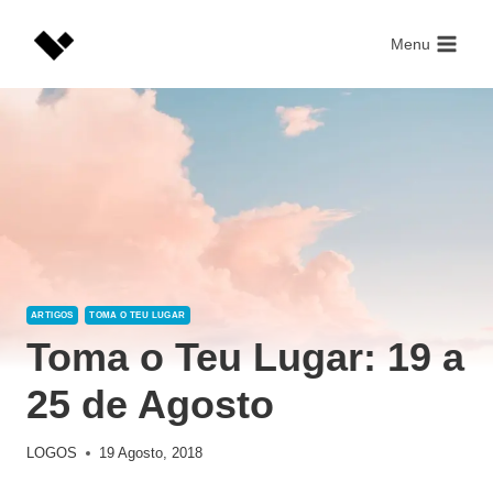
Skip
to
Menu
content
ARTIGOS
TOMA O TEU LUGAR
Toma o Teu Lugar: 19 a
25 de Agosto
LOGOS
19 Agosto, 2018