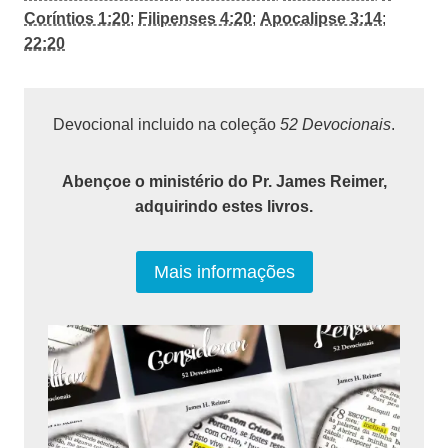
Coríntios 1:20
;
Filipenses 4:20
;
Apocalipse 3:14
;
22:20
Devocional incluido na coleção
52 Devocionais
.
Abençoe o ministério do Pr. James Reimer,
adquirindo estes livros.
Mais informações