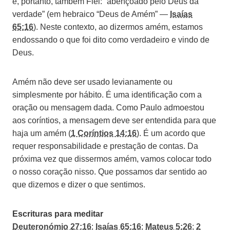
e, portanto, também Fiel: “abençoado pelo Deus da
verdade” (em hebraico “Deus de Amém” —
Isaías
65:16
). Neste contexto, ao dizermos amém, estamos
endossando o que foi dito como verdadeiro e vindo de
Deus.
Amém não deve ser usado levianamente ou
simplesmente por hábito. É uma identificação com a
oração ou mensagem dada. Como Paulo admoestou
aos coríntios, a mensagem deve ser entendida para que
haja um amém (
1 Coríntios 14:16
). É um acordo que
requer responsabilidade e prestação de contas. Da
próxima vez que dissermos amém, vamos colocar todo
o nosso coração nisso. Que possamos dar sentido ao
que dizemos e dizer o que sentimos.
Escrituras para meditar
Deuteronómio 27:16
;
Isaías 65:16
;
Mateus 5:26
;
2