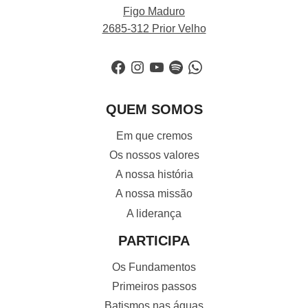
Figo Maduro
2685-312 Prior Velho
Facebook
Instagram
YouTube
Spotify
WhatsApp
QUEM SOMOS
Em que cremos
Os nossos valores
A nossa história
A nossa missão
A liderança
PARTICIPA
Os Fundamentos
Primeiros passos
Batismos nas águas