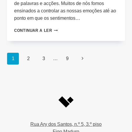
de palavras e acções. Muitos de nós fomos
ensinados a controlar as nossas emoções até ao
ponto em que os sentimentos…
PAIXÃO
CONTINUAR A LER
Page
Next
1
2
3
…
9
navigation
Page
Rua Ary dos Santos, n.º 5, 3.º piso
Figo Maduro