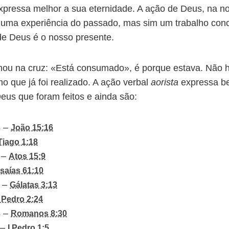
xpressa melhor a sua eternidade. A ação de Deus, na no
uma experiência do passado, mas sim um trabalho concl
de Deus é o nosso presente.
ou na cruz: «Está consumado», é porque estava. Não 
ho que já foi realizado. A ação verbal
aorista
expressa be
eus que foram feitos e ainda são:
s –
João 15:16
Tiago 1:18
s –
Atos 15:9
Isaías 61:10
s –
Gálatas 3:13
I Pedro 2:24
s –
Romanos 8:30
 –
I Pedro 1:5