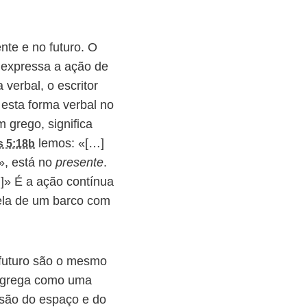
nte e no futuro. O
, expressa a ação de
 verbal, o escritor
esta forma verbal no
m grego, significa
lemos: «[…]
s 5:18b
», está no
presente
.
…]» É a ação contínua
ela de um barco com
 futuro são o mesmo
a grega como uma
nsão do espaço e do