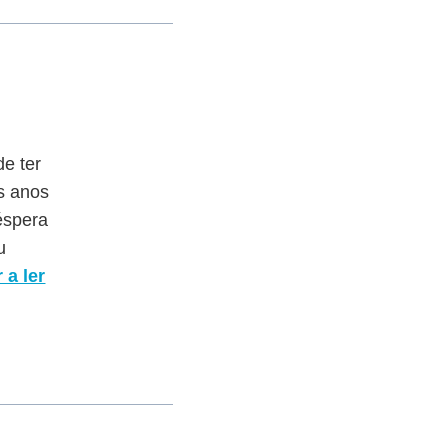
e ter
os anos
éspera
u
 a ler