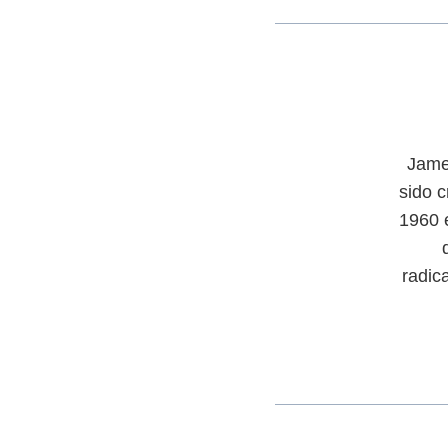
Jame
sido c
1960 
radic