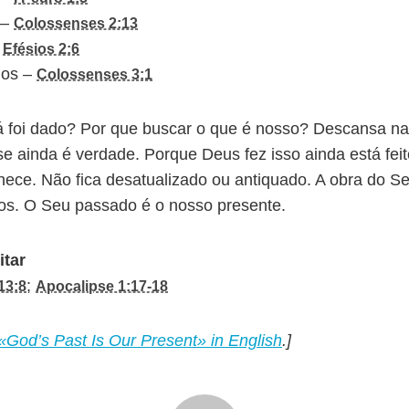
 –
Colossenses 2:13
–
Efésios 2:6
nos –
Colossenses 3:1
já foi dado? Por que buscar o que é nosso? Descansa 
se ainda é verdade. Porque Deus fez isso ainda está fe
lhece. Não fica desatualizado ou antiquado. A obra do 
os. O Seu passado é o nosso presente.
itar
;
13:8
Apocalipse 1:17-18
«God’s Past Is Our Present» in English
.]