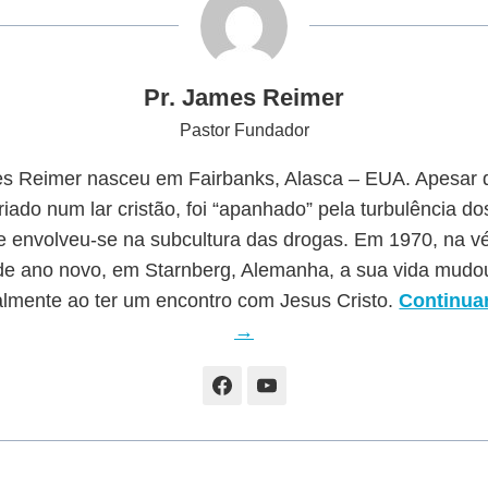
Pr. James Reimer
Pastor Fundador
s Reimer nasceu em Fairbanks, Alasca – EUA. Apesar d
riado num lar cristão, foi “apanhado” pela turbulência d
e envolveu-se na subcultura das drogas. Em 1970, na v
de ano novo, em Starnberg, Alemanha, a sua vida mudo
almente ao ter um encontro com Jesus Cristo.
Continuar
→