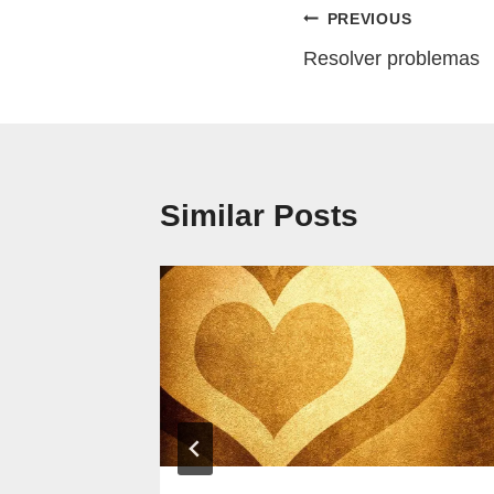
Navegação
PREVIOUS
Resolver problemas
de
artigos
Similar Posts