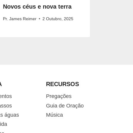
Novos céus e nova terra
Orar at
Pr. James Reimer
2 Outubro, 2025
Pr. James 
A
RECURSOS
entos
Pregações
assos
Guia de Oração
as águas
Música
ida