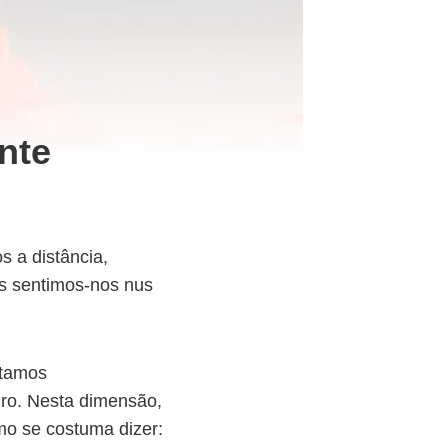
nte
 a distância,
ós sentimos-nos nus
stamos
ro. Nesta dimensão,
mo se costuma dizer: