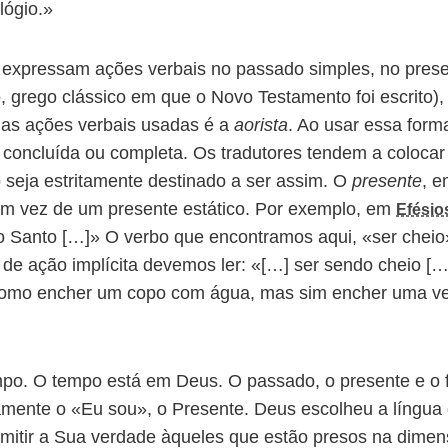
lógio.»
s expressam ações verbais no passado simples, no prese
go, grego clássico em que o Novo Testamento foi escrito)
das ações verbais usadas é a
aorista
. Ao usar essa forma
concluída ou completa. Os tradutores tendem a colocar 
seja estritamente destinado a ser assim. O
presente
, e
m vez de um presente estático. Por exemplo, em
Efésio
to Santo […]» O verbo que encontramos aqui, «ser cheio
 de ação implícita devemos ler: «[…] ser sendo cheio [
 como encher um copo com água, mas sim encher uma v
po. O tempo está em Deus. O passado, o presente e o
namente o «Eu sou», o Presente. Deus escolheu a língu
smitir a Sua verdade àqueles que estão presos na dime