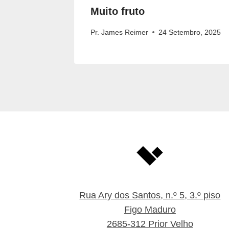
inda
Muito fruto
ro, 2025
Pr. James Reimer
24 Setembro, 2025
Rua Ary dos Santos, n.º 5, 3.º piso
Figo Maduro
2685-312 Prior Velho