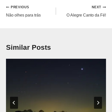
Navegação
PREVIOUS
NEXT
Não olhes para trás
O Alegre Canto da Fé!
de
artigos
Similar Posts