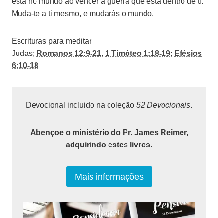
está no mundo ao vencer a guerra que está dentro de ti.
Muda-te a ti mesmo, e mudarás o mundo.
Escrituras para meditar
Judas;
Romanos 12:9-21
,
1 Timóteo 1:18-19
;
Efésios
6:10-18
Devocional incluido na coleção
52 Devocionais
.
Abençoe o ministério do Pr. James Reimer,
adquirindo estes livros.
Mais informações